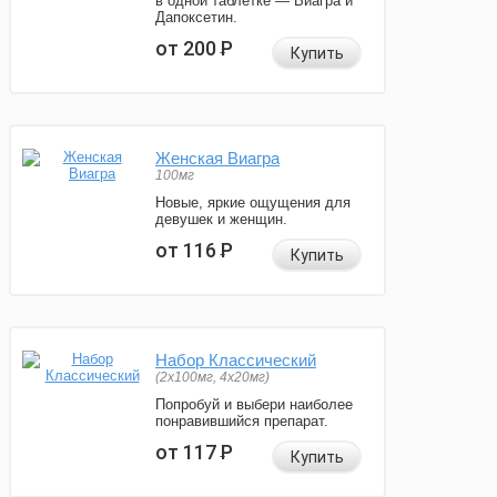
в одной таблетке — Виагра и
Дапоксетин.
от 200
Р
Купить
Женская Виагра
100мг
Новые, яркие ощущения для
девушек и женщин.
от 116
Р
Купить
Набор Классический
(2x100мг, 4x20мг)
Попробуй и выбери наиболее
понравившийся препарат.
от 117
Р
Купить