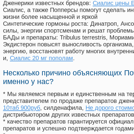
Дженерики известных брендов:
Сиалис цены Е
Сиалис, а также Попперсы помогут сделать и
жизни более насыщенной и яркой
Синтетические гормоны роста
: Динатроп, Анс
силы, энергии спортсменам и решат проблем
БАДы и препараты:
Tribulus terrestris, Мориа
Экдистерон повысят выносливость организма,
энергию, восстановят работу многих внутренн
и,
Сиалис 20 мг пополам
.
Несколько причино объясняющих По
именно у нас?
* Мы являемся первым и единственным на те
представителем по продаже препаратов дже
10таб 900руб
, силденафила
,
Не дорого стоим
дистрибьютором других известных препарато
* качество препаратов гарантируется офици
препаратов и успешно подтверждается годам