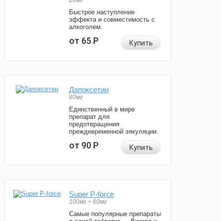
20мг
Быстрое наступление
эффекта и совместимость с
алкоголем.
от 65
Р
Купить
Дапоксетин
60мг
Единственный в мире
препарат для
предотвращения
преждевременной эякуляции.
от 90
Р
Купить
Super P-force
100мг + 60мг
Самые популярные препараты