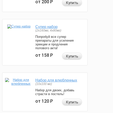
от 200
Р
Купить
Супер набор
(2х160мг, 4х80мг)
Попробуй все супер
препараты для усиления
эрекции и продления
полового акта!
от 158
Р
Купить
Набор для влюбленных
(10х100 мг)
Набор для двоих, добавь
страсти в постель!
от 120
Р
Купить