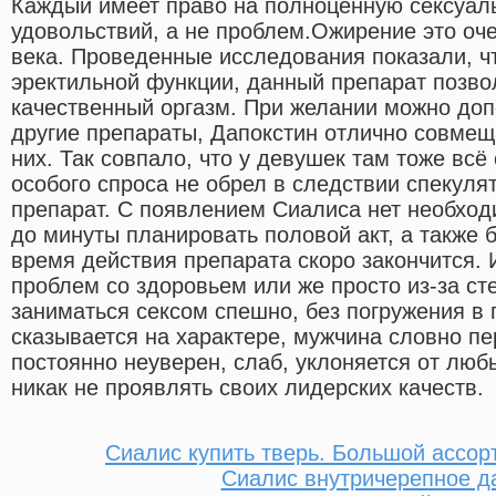
Каждый имеет право на полноценную сексуал
удовольствий, а не проблем.Ожирение это оч
века. Проведенные исследования показали, ч
эректильной функции, данный препарат позво
качественный оргазм. При желании можно до
другие препараты, Дапокстин отлично совмещ
них. Так совпало, что у девушек там тоже всё
особого спроса не обрел в следствии спекул
препарат. С появлением Сиалиса нет необход
до минуты планировать половой акт, а также б
время действия препарата скоро закончится. 
проблем со здоровьем или же просто из-за ст
заниматься сексом спешно, без погружения в
сказывается на характере, мужчина словно пе
постоянно неуверен, слаб, уклоняется от люб
никак не проявлять своих лидерских качеств.
Сиалис купить тверь. Большой ассо
Сиалис внутричерепное д