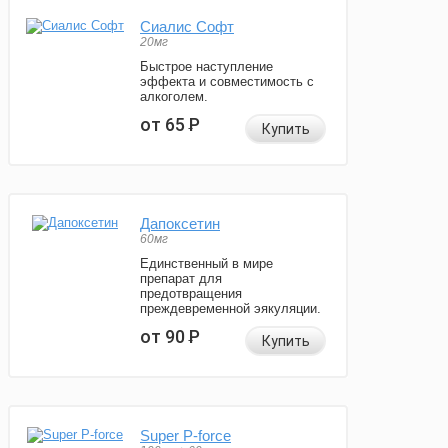
Сиалис Софт
20мг
Быстрое наступление
эффекта и совместимость с
алкоголем.
от 65
Р
Купить
Дапоксетин
60мг
Единственный в мире
препарат для
предотвращения
преждевременной эякуляции.
от 90
Р
Купить
Super P-force