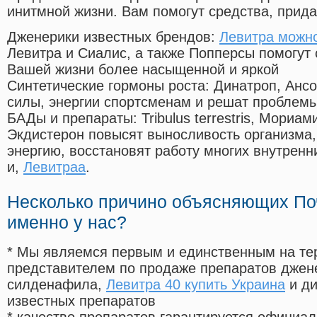
инитмной жизни. Вам помогут средства, прид
Дженерики известных брендов:
Левитра можно
Левитра и Сиалис, а также Попперсы помогут
Вашей жизни более насыщенной и яркой
Синтетические гормоны роста
: Динатроп, Анс
силы, энергии спортсменам и решат проблем
БАДы и препараты:
Tribulus terrestris, Мориа
Экдистерон повысят выносливость организма,
энергию, восстановят работу многих внутренн
и,
Левитраа
.
Несколько причино объясняющих По
именно у нас?
* Мы являемся первым и единственным на те
представителем по продаже препаратов дже
силденафила
,
Левитра 40 купить Украина
и ди
известных препаратов