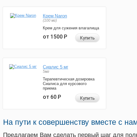
Крем Naron
(100 мг)
Крем для сужения влагалища
от 1500
Р
Купить
Сиалис 5 мг
5мг
Терапевтическая дозировка
Сиалиса для курсового
приема
от 60
Р
Купить
На пути к совершенству вместе с на
Предлагаем Вам сделать первый шаг для пол