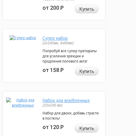
от 200
Р
Купить
Супер набор
(2х160мг, 4х80мг)
Попробуй все супер препараты
для усиления эрекции и
продления полового акта!
от 158
Р
Купить
Набор для влюбленных
(10х100 мг)
Набор для двоих, добавь страсти
в постель!
от 120
Р
Купить