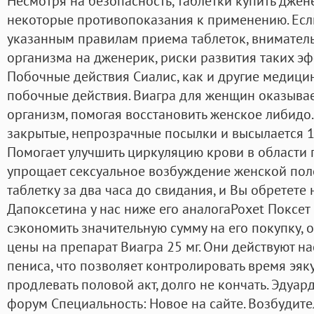
Несмотря на безопасность, таблетки купить джен
некоторые противопоказания к применению. Если
указанным правилам приема таблеток, вниматель
организма на дженерик, риски развития таких э
Побочные действия Сиалис, как и другие медици
побочные действия. Виагра для женщин оказыва
организм, помогая восстановить женское либидо
закрытые, непрозрачные посылки и высылается 1-
Помогает улучшить циркуляцию крови в области ге
упрощает сексуальное возбуждение женской пол
таблетку за два часа до свидания, и Вы обретете
Дапоксетина у нас ниже его аналогаPoxet Поксет 9
сэкономить значительную сумму на его покупку, 
цены на препарат Виагра 25 мг. Они действуют н
пениса, что позволяет контролировать время эяк
продлевать половой акт, долго не кончать. Эдуар
форум Специальность: Новое на сайте. Возбудите