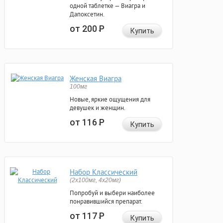
одной таблетке — Виагра и
Дапоксетин.
от 200
Р
Купить
Женская Виагра
100мг
Новые, яркие ощущения для
девушек и женщин.
от 116
Р
Купить
Набор Классический
(2x100мг, 4x20мг)
Попробуй и выбери наиболее
понравившийся препарат.
от 117
Р
Купить