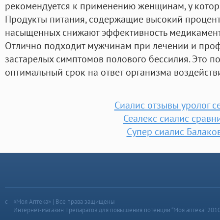
рекомендуется к применению женщинам, у которы
Продукты питания, содержащие высокий процен
насыщенных снижают эффективность медикамент
Отлично подходит мужчинам при лечении и про
застарелых симптомов полового бессилия. Это п
оптимальный срок на ответ организма воздейств
Сиалис отзывы уролог с
Сеалекс сиалис сравн
Супер сиалис Балако
«Моя Аптека» | Все права защищены
Интернет-магазин препаратов для повышения потенции “Моя аптека” 201