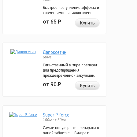
Быстрое наступление эффекта и
совместимость с алкоголем.
от 65
Р
Купить
Дапоксетин
60мг
Единственный в мире препарат
для предотвращения
преждевременной эякуляции.
от 90
Р
Купить
Super P-force
100мг + 60мг
Самые популярные препараты в
одной таблетке — Виагра и