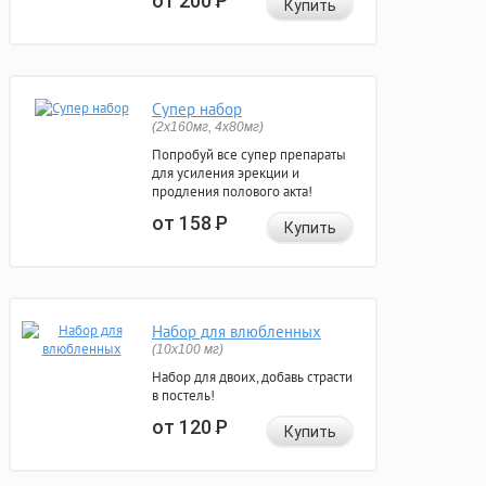
от 200
Р
Купить
Супер набор
(2х160мг, 4х80мг)
Попробуй все супер препараты
для усиления эрекции и
продления полового акта!
от 158
Р
Купить
Набор для влюбленных
(10х100 мг)
Набор для двоих, добавь страсти
в постель!
от 120
Р
Купить