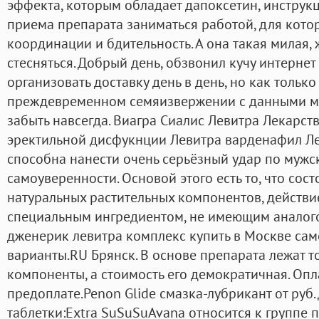
эффекта, которым обладает дапоксетин, инструк
приема препарата заниматься работой, для кото
координации и бдительность. А она такая милая, ж
стесняться. Добрый день, обзвонил кучу интернет
организовать доставку день в день, но как тольк
преждевременном семяизвержении с данными м
забыть навсегда. Виагра Сиалис Левитра Лекарст
эректильной дисфукнции Левитра варденафил Ле
способна нанести очень серьёзный удар по мужс
самоуверенности. Основой этого есть то, что сост
натуральных растительных компонентов, действи
специальным ингредиентом, не имеющим аналог
дженерик левитра комплекс купить в Москве са
варианты.RU Брянск. В основе препарата лежат т
компоненты, а стоимость его демократичная. Опл
предоплате.Penon Glide смазка-лубрикант от руб
таблетки:Extra SuSuSuAvana относится к группе п