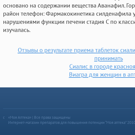
основано на содержании вещества Аванафил. Гор
район телефон: Фармакокинетика силденафила у
нарушениями функции печени стадия С по клас
изучалась.
Отзывы о результате приема таблеток сиал
принимать
Сиалис в городе красно
Виагра для женщин в ап
«Моя Аптека» | Все права защищены
Интернет-магазин препаратов для повышения потенции “Моя аптека” 201