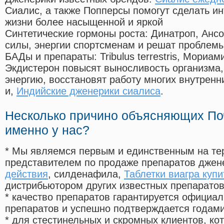
Сиалис, а также Попперсы помогут сделать и
жизни более насыщенной и яркой
Синтетические гормоны роста
: Динатроп, Анс
силы, энергии спортсменам и решат проблем
БАДы и препараты:
Tribulus terrestris, Мориа
Экдистерон повысят выносливость организма,
энергию, восстановят работу многих внутренн
и,
Индийские дженерики сиалиса
.
Несколько причино объясняющих По
именно у нас?
* Мы являемся первым и единственным на те
представителем по продаже препаратов дже
действия
, силденафила
,
Таблетки виагра купи
дистрибьютором других известных препарато
* качество препаратов гарантируется офици
препаратов и успешно подтверждается годам
* для стестинельных и скромных клиентов, ко