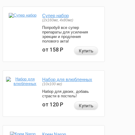
Супер набор
(2х160мг, 4х80мг)
Попробуй все супер
препараты для усиления
эрекции и продления
полового акта!
от 158
Р
Купить
Набор для влюбленных
(10х100 мг)
Набор для двоих, добавь
страсти в постель!
от 120
Р
Купить
Крем Naron