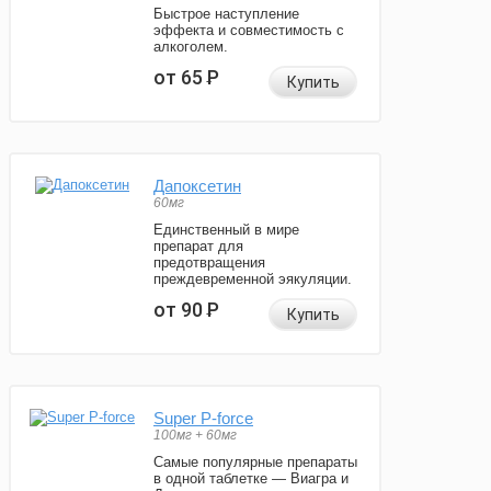
Быстрое наступление
эффекта и совместимость с
алкоголем.
от 65
Р
Купить
Дапоксетин
60мг
Единственный в мире
препарат для
предотвращения
преждевременной эякуляции.
от 90
Р
Купить
Super P-force
100мг + 60мг
Самые популярные препараты
в одной таблетке — Виагра и