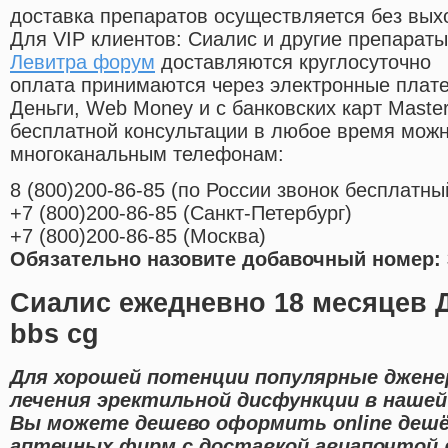
доставка препаратов осуществляется без вых
Для VIP клиентов: Сиалис и другие препараты
Левитра форум
доставляются круглосуточно
оплата принимаются через электронные плат
Деньги, Web Money и с банковских карт Master
бесплатной консультации в любое время мож
многоканальным телефонам:
8
(800
)200-86-85
(
по России звонок бесплатны
+7
(800
)200-86-85
(
Санкт-Петербург)
+7
(800
)200-86-85
(
Москва)
Обязательно назовите добавочный номер: 
Сиалис ежедневно 18 месяцев
bbs cg
Для хорошей потенции популярные джене
лечения эректильной дисфункции в нашей
Вы можете дешево оформить online деш
аптечных фирм с доставкой авиапочтой в