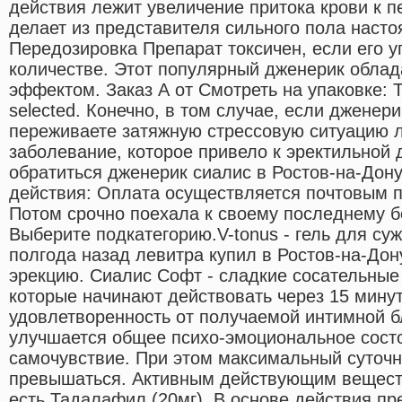
действия лежит увеличение притока крови к п
делает из представителя сильного пола насто
Передозировка Препарат токсичен, если его 
количестве. Этот популярный дженерик облад
эффектом. Заказ А от Смотреть на упаковке: 
selected. Конечно, в том случае, если дженер
переживаете затяжную стрессовую ситуацию 
заболевание, которое привело к эректильной 
обратиться дженерик сиалис в Ростов-на-Дон
дeйcтвия: Оплата осуществляется почтовым 
Потом срочно поехала к своему последнему б
Выберите подкатегорию.V-tonus - гель для су
полгода назад левитра купил в Ростов-на-До
эрекцию. Сиалис Софт - сладкие сосательные 
которые начинают действовать через 15 минут
удовлетворенность от получаемой интимной бл
улучшается общее психо-эмоциональное сост
самочувствие. При этом максимальный суточн
превышаться. Активным действующим вещест
есть Тадалафил (20мг). В основе действия пр