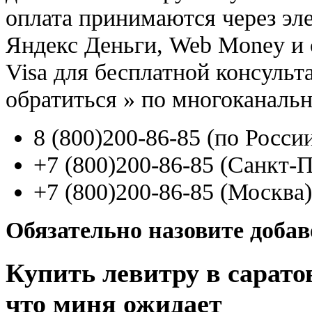
оплата принимаются через э
Яндекс Деньги, Web Money и с
Visa для бесплатной консуль
обратиться
»
по многоканаль
8
(800
)200-86-85
(
по Росси
+7
(800
)200-86-85
(
Санкт-П
+7
(800
)200-86-85
(
Москва)
Обязательно назовите доба
Купить левитру в сарато
что миня ожидает