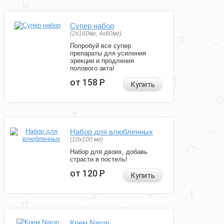
Супер набор
(2х160мг, 4х80мг)
Попробуй все супер
препараты для усиления
эрекции и продления
полового акта!
от 158
Р
Купить
Набор для влюбленных
(10х100 мг)
Набор для двоих, добавь
страсти в постель!
от 120
Р
Купить
Крем Naron