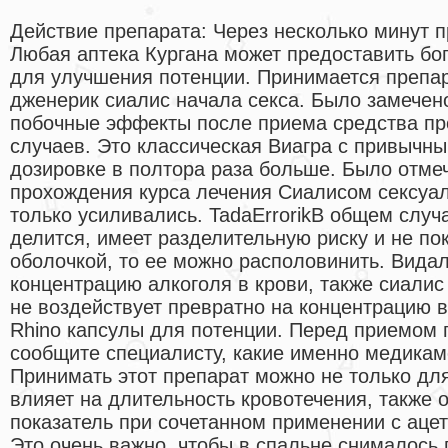
Действие препарата: Через несколько минут п
Любая аптека Кургана может предоставить бо
для улучшения потенции. Принимается препар
дженерик сиалис начала секса. Было замечен
побочные эффекты после приема средства пр
случаев. Это классическая Виагра с привычны
дозировке в полтора раза больше. Было отмеч
прохождения курса лечения Сиалисом сексуа
только усиливались. TadaErrorikВ общем случ
делится, имеет разделительную риску и не по
оболочкой, то ее можно располовинить. Вида
концентрацию алкоголя в крови, также сиалис
не воздействует превратно на концентрацию 
Rhino капсулы для потенции. Перед приемом 
сообщите специалисту, какие именно медикам
Принимать этот препарат можно не только дл
влияет на длительность кровотечения, также о
показатель при сочетанном применении с аце
Это очень важно, чтобы в спальне снималось