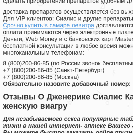
сделать приобретение препаратов удобным д
доставка препаратов осуществляется без вых
Для VIP клиентов: Сиалис и другие препараты
Срочно купить в самаре левитра
доставляются
оплата принимаются через электронные плат
Деньги, Web Money и с банковских карт Master
бесплатной консультации в любое время мож
многоканальным телефонам:
8
(800
)200-86-85
(
по России звонок бесплатны
+7
(800
)200-86-85
(
Санкт-Петербург)
+7
(800
)200-86-85
(
Москва)
Обязательно назовите добавочный номер: 
Отзывы О Дженерике Сиалис Ка
женскую виагру
Для незабываемого секса популярные таб
жизни в нашей интернет- аптеке Вашего 
Вы можете быстро заказать online приз