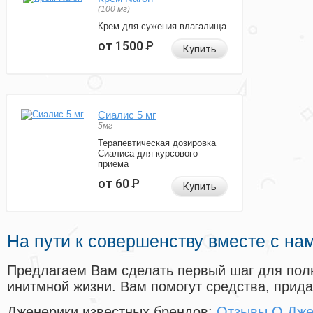
(100 мг)
Крем для сужения влагалища
от 1500
Р
Купить
Сиалис 5 мг
5мг
Терапевтическая дозировка
Сиалиса для курсового
приема
от 60
Р
Купить
На пути к совершенству вместе с на
Предлагаем Вам сделать первый шаг для пол
инитмной жизни. Вам помогут средства, прид
Дженерики известных брендов:
Отзывы О Дже