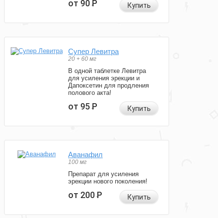
от 90
Р
Купить
Супер Левитра
20 + 60 мг
В одной таблетке Левитра
для усиления эрекции и
Дапоксетин для продления
полового акта!
от 95
Р
Купить
Аванафил
100 мг
Препарат для усиления
эрекции нового поколения!
от 200
Р
Купить