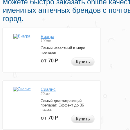
можете быстро заказать online каче
именитых аптечных брендов с почто
город.
Виагра
100мг
Самый известный в мире
препарат
от 70
Р
Купить
Сиалис
20 мг
Самый долгоиграющий
препарат. Эффект до 36
часов.
от 70
Р
Купить