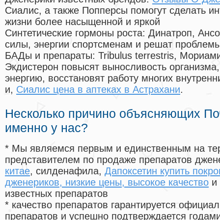
Сиалис, а также Попперсы помогут сделать и
жизни более насыщенной и яркой
Синтетические гормоны роста
: Динатроп, Анс
силы, энергии спортсменам и решат проблем
БАДы и препараты:
Tribulus terrestris, Мориа
Экдистерон повысят выносливость организма,
энергию, восстановят работу многих внутренн
и,
Сиалис цена в аптеках в Астрахани
.
Несколько причино объясняющих По
именно у нас?
* Мы являемся первым и единственным на те
представителем по продаже препаратов дже
китае
, силденафила
,
Дапоксетин купить покр
дженериков, низкие цены, высокое качество
и 
известных препаратов
* качество препаратов гарантируется офици
препаратов и успешно подтверждается годам