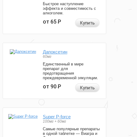
Быстрое наступление
эффекта и совместимость с
алкоголем.
от 65
Р
Купить
Дапоксетин
60мг
Единственный в мире
препарат для
предотвращения
преждевременной эякуляции.
от 90
Р
Купить
Super P-force
100мг + 60мг
Самые популярные препараты
в одной таблетке — Виагра и