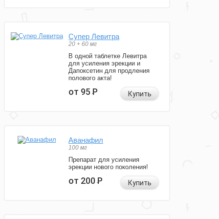
Супер Левитра
20 + 60 мг
В одной таблетке Левитра
для усиления эрекции и
Дапоксетин для продления
полового акта!
от 95
Р
Купить
Аванафил
100 мг
Препарат для усиления
эрекции нового поколения!
от 200
Р
Купить