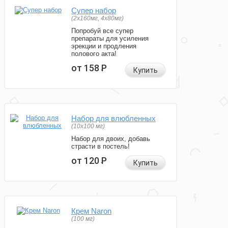
Супер набор
(2х160мг, 4х80мг)
Попробуй все супер
препараты для усиления
эрекции и продления
полового акта!
от 158
Р
Купить
Набор для влюбленных
(10х100 мг)
Набор для двоих, добавь
страсти в постель!
от 120
Р
Купить
Крем Naron
(100 мг)