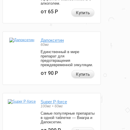
алкоголем.
от 65
Р
Купить
Дапоксетин
60мг
Единственный в мире
препарат для
предотвращения
преждевременной эякуляции.
от 90
Р
Купить
Super P-force
100мг + 60мг
Самые популярные препараты
в одной таблетке — Виагра и
Дапоксетин.