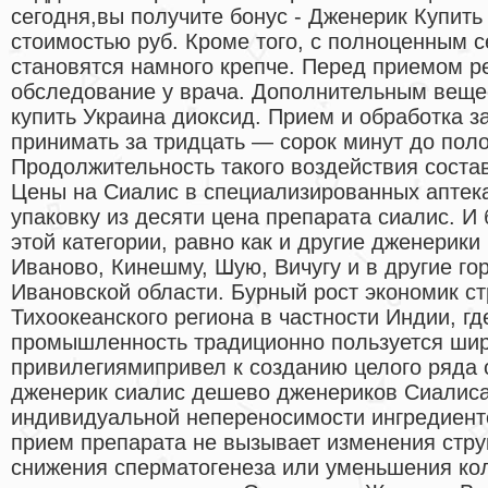
сегодня,вы получите бонус - Дженерик Купить
стоимостью руб. Кроме того, с полноценным 
становятся намного крепче. Перед приемом 
обследование у врача. Дополнительным веще
купить Украина диоксид. Прием и обработка з
принимать за тридцать — сорок минут до поло
Продолжительность такого воздействия состав
Цены на Сиалис в специализированных аптека
упаковку из десяти цена препарата сиалис. И
этой категории, равно как и другие дженерики
Иваново, Кинешму, Шую, Вичугу и в другие го
Ивановской области. Бурный рост экономик ст
Тихоокеанского региона в частности Индии, г
промышленность традиционно пользуется ши
привилегиямипривел к созданию целого ряда 
дженерик сиалис дешево дженериков Сиалиса
индивидуальной непереносимости ингредиент
прием препарата не вызывает изменения стру
снижения сперматогенеза или уменьшения ко