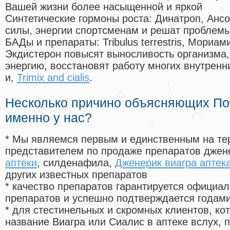
Вашей жизни более насыщенной и яркой
Синтетические гормоны роста
: Динатроп, Анс
силы, энергии спортсменам и решат проблем
БАДы и препараты:
Tribulus terrestris, Мориа
Экдистерон повысят выносливость организма,
энергию, восстановят работу многих внутренн
и,
Trimix and cialis
.
Несколько причино объясняющих По
именно у нас?
* Мы являемся первым и единственным на те
представителем по продаже препаратов дже
аптеки
, силденафила
,
Дженерик виагра аптека
других известных препаратов
* качество препаратов гарантируется офици
препаратов и успешно подтверждается годам
* для стестинельных и скромных клиентов, ко
название Виагра или Сиалис в аптеке вслух, 