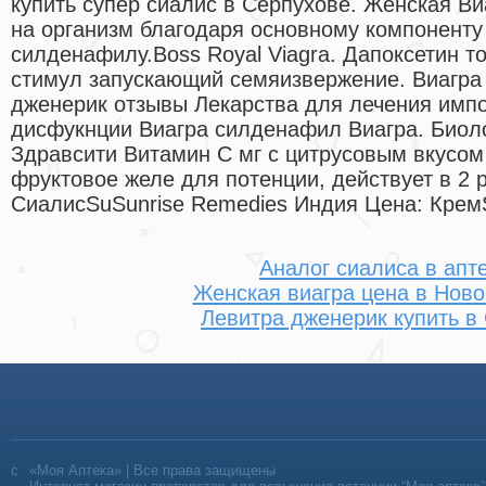
купить супер сиалис в Серпухове. Женская В
на организм благодаря основному компоненту
силденафилу.Boss Royal Viagra. Дапоксетин т
стимул запускающий семяизвержение. Виагра 
дженерик отзывы Лекарства для лечения имп
дисфукнции Виагра силденафил Виагра. Биоло
Здравсити Витамин С мг с цитрусовым вкусом
фруктовое желе для потенции, действует в 2 р
СиалисSuSunrise Remedies Индия Цена: Крем
Аналог сиалиса в апт
Женская виагра цена в Нов
Левитра дженерик купить в
«Моя Аптека» | Все права защищены