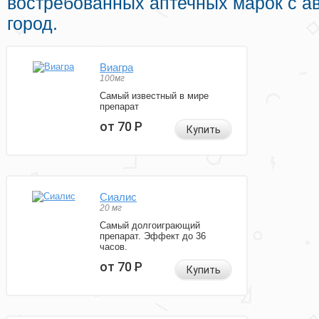
востребованных аптечных марок с а
город.
Виагра
100мг
Самый известный в мире
препарат
от 70
Р
Купить
Сиалис
20 мг
Самый долгоиграющий
препарат. Эффект до 36
часов.
от 70
Р
Купить