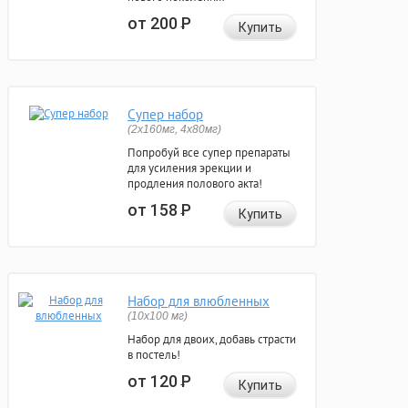
от 200
Р
Купить
Супер набор
(2х160мг, 4х80мг)
Попробуй все супер препараты
для усиления эрекции и
продления полового акта!
от 158
Р
Купить
Набор для влюбленных
(10х100 мг)
Набор для двоих, добавь страсти
в постель!
от 120
Р
Купить