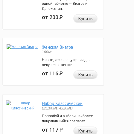
одной таблетке — Виагра и
Дапоксетин.
от 200
Р
Купить
Женская Виагра
100мг
Новые, яркие ощущения для
девушек и женщин.
от 116
Р
Купить
Набор Классический
(2x100мг, 4x20мг)
Попробуй и выбери наиболее
понравившийся препарат.
от 117
Р
Купить