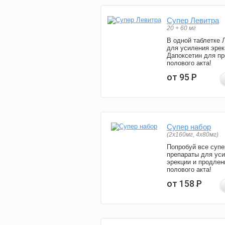
Супер Левитра
20 + 60 мг
В одной таблетке 
для усиления эрек
Дапоксетин для п
полового акта!
от 95
Р
Супер набор
(2х160мг, 4х80мг)
Попробуй все супе
препараты для ус
эрекции и продлен
полового акта!
от 158
Р