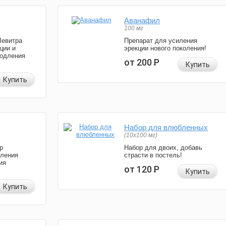
Аванафил
100 мг
Левитра
Препарат для усиления
ции и
эрекции нового поколения!
родления
от 200
Р
Купить
Купить
Набор для влюбленных
(10х100 мг)
р
Набор для двоих, добавь
иления
страсти в постель!
ия
от 120
Р
Купить
Купить