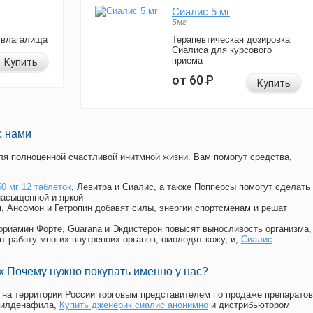
Сиалис 5 мг
5мг
 влагалища
Терапевтическая дозировка
Сиалиса для курсового
приема
Купить
от 60
Р
Купить
с нами
я полноценной счастливой инитмной жизни. Вам помогут средства,
0 мг 12 таблеток
, Левитра и Сиалис, а также Попперсы помогут сделать
насыщенной и яркой
п, Ансомон и Гетропин добавят силы, энергии спортсменам и решат
, Мориамин Форте, Guarana и Экдистерон повысят выносливость организма,
т работу многих внутренних органов, омолодят кожу, и,
Сиалис
 Почему нужно покупать именно у нас?
на территории России торговым представителем по продаже препаратов
силденафила
,
Купить дженерик сиалис анонимно
и дистрибьютором