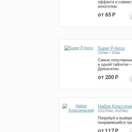
эффекта и совмес
алкоголем.
от 65
Р
Super P-force
100мг + 60мг
Самые популярные
в одной таблетке 
Дапоксетин.
от 200
Р
Набор Классиче
(2x100мг, 4x20мг)
Попробуй и выбер
понравившийся пре
от 117
Р