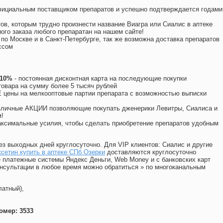
официальным поставщиком препаратов и успешно подтверждается годами
ов, которым трудно произнести название Виагра или Сиалис в аптеке
ого заказа любого препаратан на нашем сайте!
 по Москве и в Санкт-Петербурге, так же возможна доставка препаратов
ссом
 10%
- постоянная дисконтная карта на последующие покупки
товара на сумму более 5 тысяч рублей
цены на мелкооптовые партии препарата с возможностью выписки
различные АКЦИИ позволяющие покупать дженерики Левитры, Сиалиса и
!
ксимальные усилия, чтобы сделать приобретение препаратов удобным
ез выходных дней круглосуточно. Для VIP клиентов: Сиалис и другие
сетин купить в аптеке СПб Озерки
доставляются круглосуточно
 платежные системы Яндекс Деньги, Web Money и с банковских карт
консультации в любое время можно обратиться
»
по многоканальным
латный),
омер: 3533