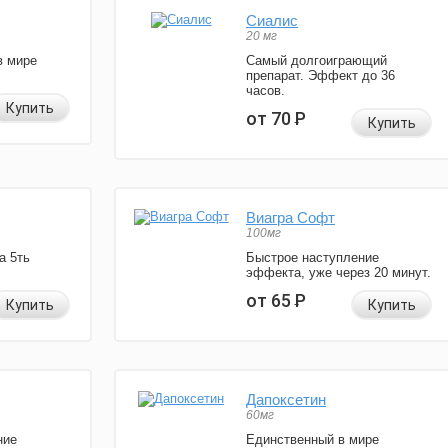
Сиалис
20 мг
в мире
Самый долгоиграющий
препарат. Эффект до 36
часов.
Купить
от 70
Р
Купить
Виагра Софт
100мг
а 5ть
Быстрое наступление
эффекта, уже через 20 минут.
от 65
Р
Купить
Купить
Дапоксетин
60мг
ние
Единственный в мире