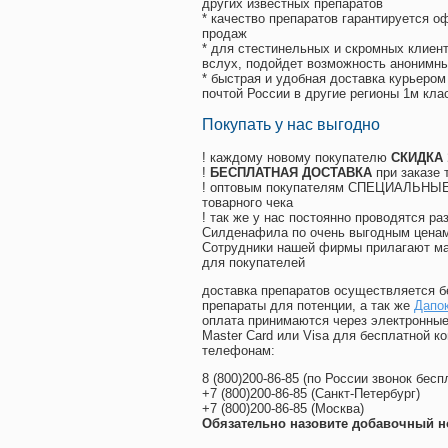
других известных препаратов
* качество препаратов гарантируется 
продаж
* для стестинельных и скромных клиент
вслух, подойдет возможность анонимны
* быстрая и удобная доставка курьером
почтой России в другие регионы 1м кла
Покупать у нас выгодно
! каждому новому покупателю
СКИДКА
!
БЕСПЛАТНАЯ ДОСТАВКА
при заказе 
! оптовым покупателям СПЕЦИАЛЬНЫЕ 
товарного чека
! так же у нас постоянно проводятся 
Силденафила по очень выгодным ценам
Cотрудники нашей фирмы прилагают ма
для покупателей
доставка препаратов осуществляется б
препараты для потенции, а так же
Дапок
оплата принимаются через электронные
Master Card или Visa для бесплатной 
телефонам:
8
(800
)200-86-85
(
по России звонок бесп
+7
(800
)200-86-85
(
Санкт-Петербург)
+7
(800
)200-86-85
(
Москва)
Обязательно назовите добавочный н