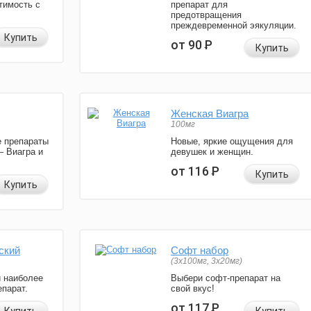
тимость с
препарат для
предотвращения
преждевременной эякуляции.
Купить
от 90
Р
Купить
Женская Виагра
100мг
 препараты
Новые, яркие ощущения для
— Виагра и
девушек и женщин.
от 116
Р
Купить
Купить
ский
Софт набор
(3x100мг, 3x20мг)
и наиболее
Выбери софт-препарат на
парат.
свой вкус!
от 117
Р