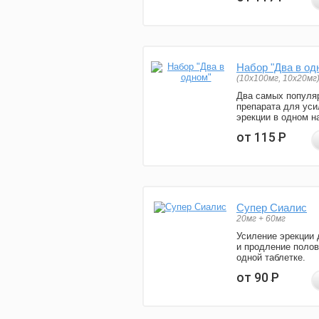
Набор "Два в од
(10x100мг, 10x20мг
Два самых популя
препарата для уси
эрекции в одном н
от 115
Р
Супер Сиалис
20мг + 60мг
Усиление эрекции 
и продление полов
одной таблетке.
от 90
Р