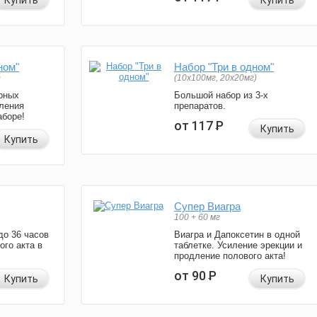
Купить
Купить
ном"
Набор "Три в одном"
)
(10x100мг, 20x20мг)
рных
Большой набор из 3-х
ления
препаратов.
аборе!
от 117
Р
Купить
Купить
Супер Виагра
100 + 60 мг
до 36 часов
Виагра и Дапоксетин в одной
ого акта в
таблетке. Усиление эрекции и
продление полового акта!
от 90
Р
Купить
Купить