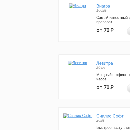
Виагра
100мг
Самый известный 
препарат
от 70
Р
Левитра
20 мг
Мощный эффект н
часов.
от 70
Р
Сиалис Софт
20мг
Быстрое наступле