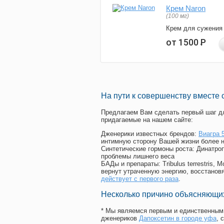
Крем Naron
(100 мг)
Крем для сужения
от 1500
Р
На пути к совершенству вместе 
Предлагаем Вам сделать первый шаг дл
придагаемые на нашем сайте:
Дженерики известных брендов:
Виагра 5
интимную сторону Вашей жизни более 
Синтетические гормоны роста
: Динатро
проблемы лишнего веса
БАДы и препараты:
Tribulus terrestris
вернут утраченную энергию, восстановя
действует с первого раза
.
Несколько причино объясняющих
* Мы являемся первым и единственным 
дженериков
Дапоксетин в городе уфа
, 