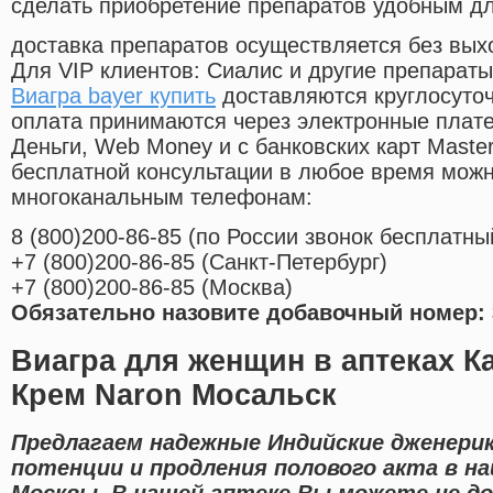
сделать приобретение препаратов удобным д
доставка препаратов осуществляется без вых
Для VIP клиентов: Сиалис и другие препараты
Виагра bayer купить
доставляются круглосуто
оплата принимаются через электронные плат
Деньги, Web Money и с банковских карт Master
бесплатной консультации в любое время мож
многоканальным телефонам:
8
(800
)200-86-85
(
по России звонок бесплатны
+7
(800
)200-86-85
(
Санкт-Петербург)
+7
(800
)200-86-85
(
Москва)
Обязательно назовите добавочный номер: 
Виагра для женщин в аптеках Ка
Крем Naron Мосальск
Предлагаем надежные Индийские дженерик
потенции и продления полового акта в н
Москвы. В нашей аптеке Вы можете не до