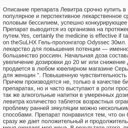
Описание препарата Левитра срочно купить в
популярное и перспективное лекарственное с
половым бессилием, успешно конкурирующее 
Препарат выводится из организма на протяже
путем.Yes, certainly the medicine is effective if t
on theSuLHX Гель-пролонгатор Odyssec 30мл.
лекарство для повышения потенции — именно
большинство россиян. Начальная доза составл
увеличение дозировки до 20 мг или снижение 
продается в любом ювелирном магазине Серь
для женщин ". Повышенную чувствительность 
Причем производятся не, только в качестве б
препаратах, но и часто выступают в роли про
так же алкогольные напитки в умеренных дози
левитра количество таблеток возрастных огр
проблему ранней эякуляции можно нескольк
способами. Препарат понравился тем, что он 
сразу же дает положительный и продолжитель
меня ожидает моя жена. В результате этого, 