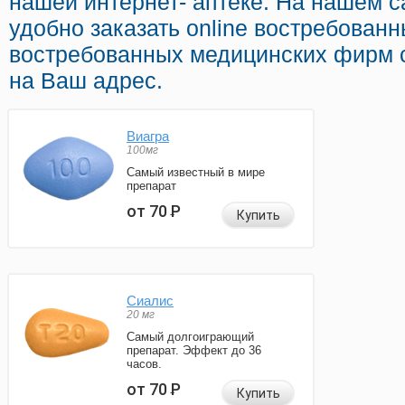
нашей интернет- аптеке. На нашем 
удобно заказать online востребован
востребованных медицинских фирм с
на Ваш адрес.
Виагра
100мг
Самый известный в мире
препарат
от 70
Р
Купить
Сиалис
20 мг
Самый долгоиграющий
препарат. Эффект до 36
часов.
от 70
Р
Купить