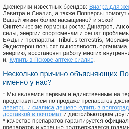
Дженерики известных брендов:
Виагра для же
Левитра и Сиалис, а также Попперсы помогут
Вашей жизни более насыщенной и яркой
Синтетические гормоны роста
: Динатроп, Анс
силы, энергии спортсменам и решат проблем
БАДы и препараты:
Tribulus terrestris, Мориа
Экдистерон повысят выносливость организма,
энергию, восстановят работу многих внутренн
и,
Купить в Пскове аптеке сиалис
.
Несколько причино объясняющих По
именно у нас?
* Мы являемся первым и единственным на те
представителем по продаже препаратов дже
левитры и сиалиса дешево купить в волгогра
доставкой в почтомат
и дистрибьютором други
* качество препаратов гарантируется офици
препаратов и успешно подтверждается годам