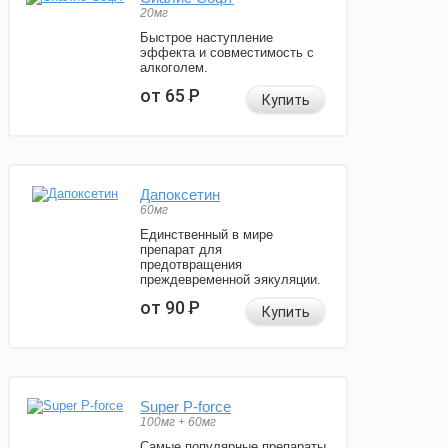
20мг
Быстрое наступление
эффекта и совместимость с
алкоголем.
от 65
Р
Купить
Дапоксетин
60мг
Единственный в мире
препарат для
предотвращения
преждевременной эякуляции.
от 90
Р
Купить
Super P-force
100мг + 60мг
Самые популярные препараты