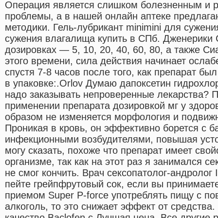
Операция является слишком болезненным и 
проблемы, а в нашей онлайн аптеке предлага
методики. Гель-лубрикант minimini для сужени
сужения влагалища купить в СПб. Дженерики 
дозировках — 5, 10, 20, 40, 60, 80, а также 
этого времени, сила действия начинает ослаб
спустя 7-8 часов после того, как препарат бы
в упаковке:.Orlov Думаю дапоксетин гидрохло
надо заказывать непроверенные лекарства? 
применении препарата дозировкой мг у здоро
образом не изменяется морфология и подвиж
Проникая в кровь, он эффективно борется с 
инфекционными возбудителями, повышая усто
могу сказать, похоже что препарат имеет свой
организме, так как на этот раз я занимался сек
не смог кончить. Врач сексопатолог-андролог 
пейте грейпфрутовый сок, если вы принимает
приемом Super P-force употреблять пищу с п
алкоголь, то это снижает эффект от средства
качество Baclofen с Лучшая цена. Все другие