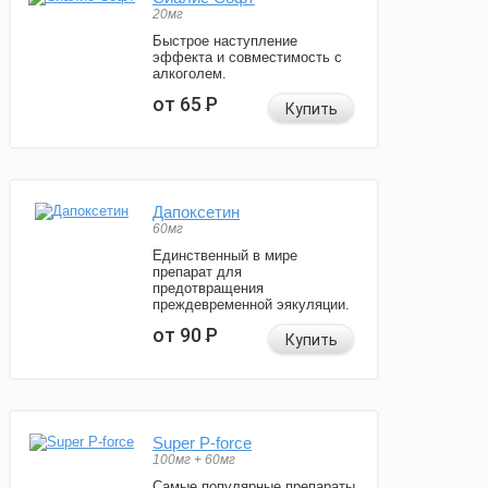
20мг
Быстрое наступление
эффекта и совместимость с
алкоголем.
от 65
Р
Купить
Дапоксетин
60мг
Единственный в мире
препарат для
предотвращения
преждевременной эякуляции.
от 90
Р
Купить
Super P-force
100мг + 60мг
Самые популярные препараты