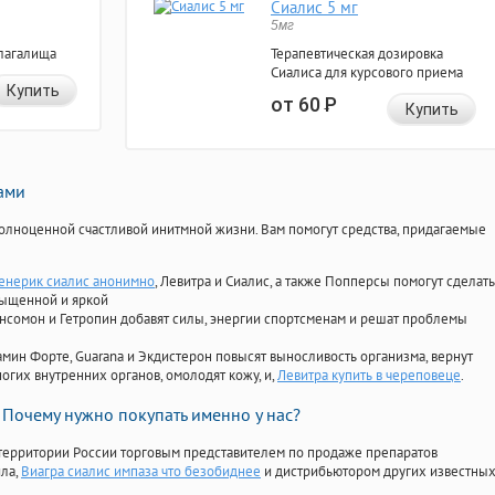
Сиалис 5 мг
5мг
лагалища
Терапевтическая дозировка
Сиалиса для курсового приема
Купить
от 60
Р
Купить
нами
олноценной счастливой инитмной жизни. Вам помогут средства, придагаемые
енерик сиалис анонимно
, Левитра и Сиалис, а также Попперсы помогут сделать
сыщенной и яркой
Ансомон и Гетропин добавят силы, энергии спортсменам и решат проблемы
ориамин Форте, Guarana и Экдистерон повысят выносливость организма, вернут
огих внутренних органов, омолодят кожу, и,
Левитра купить в череповеце
.
Почему нужно покупать именно у нас?
территории России торговым представителем по продаже препаратов
ила
,
Виагра сиалис импаза что безобиднее
и дистрибьютором других известны