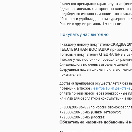
* качество препаратов гарантируется офи
* для стестинельных и скромных клиентов,
подойдет возможность анонимныого заказа
* быстрая и удобная доставка курьером по 
России в другие регионы 1м классом
Покупать у нас выгодно
! каждому новому покупателю
СКИДКА 1
!
при заказе т
БЕСПЛАТНАЯ ДОСТАВКА
! оптовым покупателям СПЕЦИАЛЬНЫЕ цены
! так же у нас постоянно проводятся раз
Силденафила по очень выгодным ценам!
Cотрудники нашей фирмы прилагают макси
покупателей
доставка препаратов осуществляется без в
потенции, а так же
Левитра 10 мг действие
оплата принимаются через электронные пл
или Visa для бесплатной консультации в л
8
(800
)200-86-85
(
по России звонок беспла
+7
(800
)200-86-85
(
Санкт-Петербург)
+7
(800
)200-86-85
(
Москва)
Обязательно назовите добавочный н