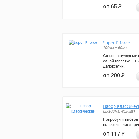
от 65
Р
Super P-force
100мг + 60мг
Самые популярные 
одной таблетке — Ви
Дапоксетин.
от 200
Р
Набор Классичес
(2x100мг, 4x20мг)
Попробуй и выбери
понравившийся преп
от 117
Р