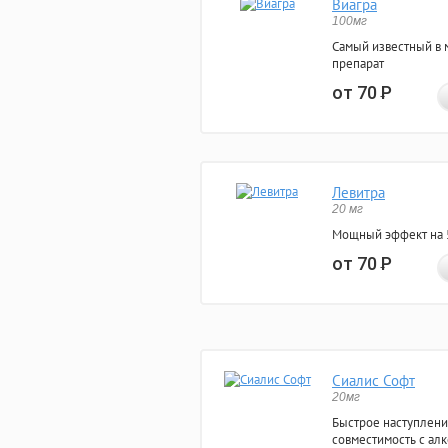
Виагра
100мг
Самый известный в 
препарат
от 70
Р
Левитра
20 мг
Мощный эффект на 5
от 70
Р
Сиалис Софт
20мг
Быстрое наступлени
совместимость с ал