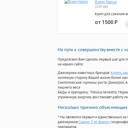
Крем Naron
(100 мг)
Крем для сужения в
от 1500
Р
На пути к совершенству вместе с 
Предлагаем Вам сделать первый шаг для п
на нашем сайте:
Дженерики известных брендов:
Купить дж
интимную сторону Вашей жизни более на
Синтетические гормоны роста
: Динатроп, 
лишнего веса
БАДы и препараты:
Tribulus terrestris, М
утраченную энергию, восстановят работу мн
Несколько причино объясняющих 
* Мы являемся первым и единственным на 
дженериков
Сиалис 5 мг форум
, силденаф
препаратов