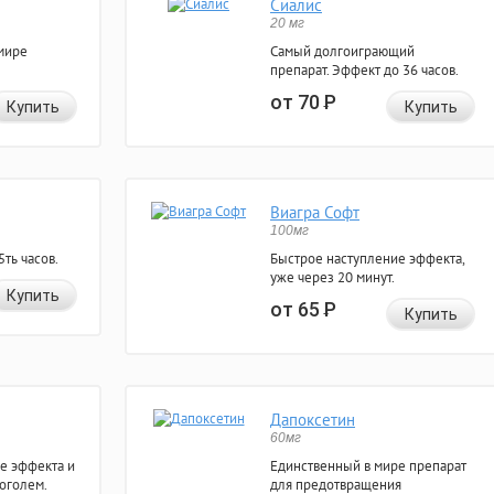
Сиалис
20 мг
мире
Самый долгоиграющий
препарат. Эффект до 36 часов.
от 70
Р
Купить
Купить
Виагра Софт
100мг
ть часов.
Быстрое наступление эффекта,
уже через 20 минут.
Купить
от 65
Р
Купить
Дапоксетин
60мг
е эффекта и
Единственный в мире препарат
коголем.
для предотвращения