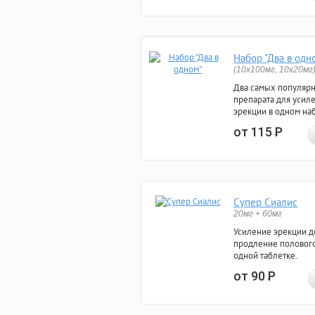
Набор "Два в одн
(10x100мг, 10x20мг
Два самых популяр
препарата для усил
эрекции в одном на
от 115
Р
Супер Сиалис
20мг + 60мг
Усиление эрекции до
продление полового
одной таблетке.
от 90
Р