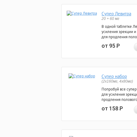
Супер Левитра
20 + 60 мг
В одной таблетке Л
усиления эрекции и
для продления поло
от 95
Р
Супер набор
(2х160мг, 4х80мг)
Попробуй все супер
для усиления эрекц
продления полового
от 158
Р