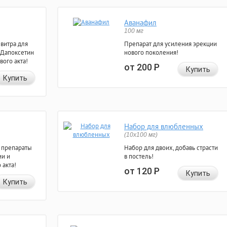
Аванафил
100 мг
евитра для
Препарат для усиления эрекции
 Дапоксетин
нового поколения!
вого акта!
от 200
Р
Купить
Купить
Набор для влюбленных
(10х100 мг)
 препараты
Набор для двоих, добавь страсти
ии и
в постель!
 акта!
от 120
Р
Купить
Купить