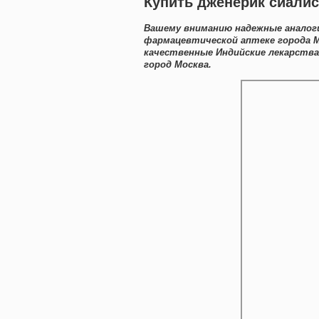
Купить дженерик сиали
Вашему вниманию надежные аналоги
фармацевтической аптеке города М
качественные Индийские лекарств
город Москва.