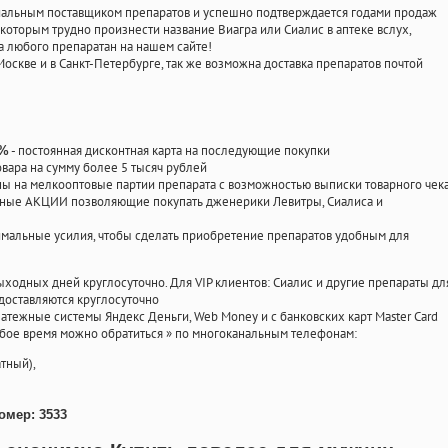
циальным поставщиком препаратов и успешно подтверждается годами продаж
 которым трудно произнести название Виагра или Сиалис в аптеке вслух,
 любого препаратан на нашем сайте!
Москве и в Санкт-Петербурге, так же возможна доставка препаратов почтой
- постоянная дисконтная карта на последующие покупки
0%
овара на сумму более 5 тысяч рублей
 на мелкооптовые партии препарата с возможностью выписки товарного чек
личные АКЦИИ позволяющие покупать дженерики Левитры, Сиалиса и
мальные усилия, чтобы сделать приобретение препаратов удобным для
ыходных дней круглосуточно. Для VIP клиентов: Сиалис и другие препараты дл
доставляются круглосуточно
атежные системы Яндекс Деньги, Web Money и с банковских карт Master Card
юбое время можно обратиться
»
по многоканальным телефонам:
тный),
омер: 3533