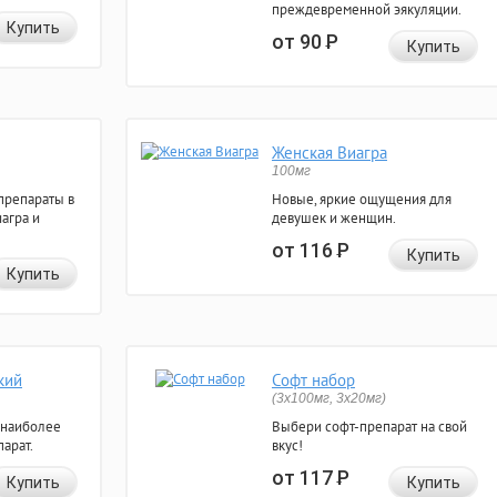
преждевременной эякуляции.
Купить
от 90
Р
Купить
Женская Виагра
100мг
препараты в
Новые, яркие ощущения для
агра и
девушек и женщин.
от 116
Р
Купить
Купить
кий
Софт набор
(3x100мг, 3x20мг)
 наиболее
Выбери софт-препарат на свой
арат.
вкус!
от 117
Р
Купить
Купить