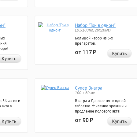
ом"
Набор "Три в одном"
)
(10x100мг, 20x20мг)
ных
Большой набор из 3-х
ения
препаратов.
боре!
от 117
Р
Купить
Купить
Супер Виагра
100 + 60 мг
 36 часов и
Виагра и Дапоксетин в одной
 акта в
таблетке. Усиление эрекции и
продление полового акта!
от 90
Р
Купить
Купить