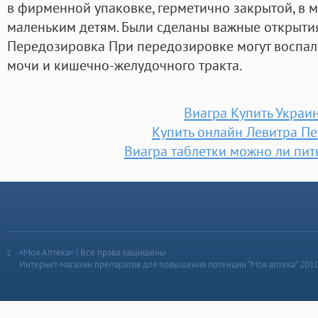
в фирменной упаковке, герметично закрытой, в м
маленьким детям. Были сделаны важные открытия
Передозировка При передозировке могут воспали
мочи и кишечно-желудочного тракта.
Виагра Купить Украи
Купить онлайн Левитра Пе
Виагра таблетки можно ли пит
«Моя Аптека» | Все права защищены
Интернет-магазин препаратов для повышения потенции “Моя аптека” 201