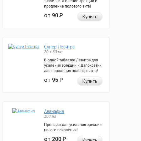
таблетке. Усиление эрекции и
продление полового акта!
от 90
Р
Купить
Супер Левитра
20 + 60 мг
В одной таблетке Левитра для
усиления эрекции и Дапоксетин
для продления полового акта!
от 95
Р
Купить
Аванафил
100 мг
Препарат для усиления эрекции
нового поколения!
от 200
Р
Купить