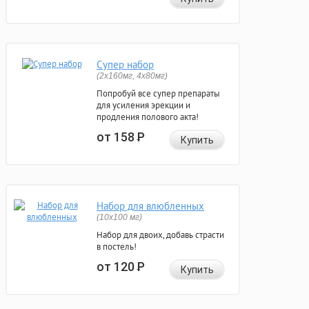
Супер набор
(2х160мг, 4х80мг)
Попробуй все супер препараты
для усиления эрекции и
продления полового акта!
от 158
Р
Купить
Набор для влюбленных
(10х100 мг)
Набор для двоих, добавь страсти
в постель!
от 120
Р
Купить