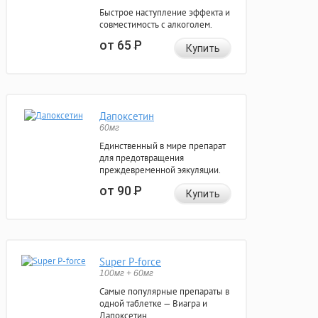
Быстрое наступление эффекта и
совместимость с алкоголем.
от 65
Р
Купить
Дапоксетин
60мг
Единственный в мире препарат
для предотвращения
преждевременной эякуляции.
от 90
Р
Купить
Super P-force
100мг + 60мг
Самые популярные препараты в
одной таблетке — Виагра и
Дапоксетин.