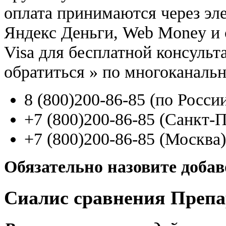
оплата принимаются через э
Яндекс Деньги, Web Money и с
Visa для бесплатной консуль
обратиться
»
по многоканаль
8
(800
)200-86-85
(
по Росси
+7
(800
)200-86-85
(
Санкт-П
+7
(800
)200-86-85
(
Москва)
Обязательно назовите доба
Сиалис сравнения Преп