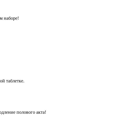
м наборе!
ой таблетке.
одление полового акта!