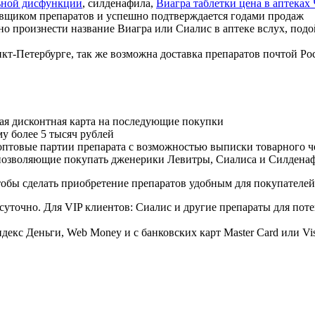
ьной дисфункции
, силденафила
,
Виагра таблетки цена в аптеках
авщиком препаратов и успешно подтверждается годами продаж
но произнести название Виагра или Сиалис в аптеке вслух, под
нкт-Петербурге, так же возможна доставка препаратов почтой Ро
ая дисконтная карта на последующие покупки
му более 5 тысяч рублей
овые партии препарата с возможностью выписки товарного ч
 позволяющие покупать дженерики Левитры, Сиалиса и Силдена
обы сделать приобретение препаратов удобным для покупателей
суточно. Для VIP клиентов: Сиалис и другие препараты для поте
екс Деньги, Web Money и с банковских карт Master Card или Vi