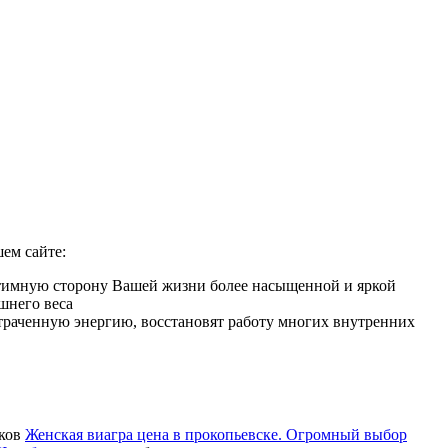
ем сайте:
интимную сторону Вашей жизни более насыщенной и яркой
шнего веса
 утраченную энергию, восстановят работу многих внутренних
иков
Женская виагра цена в прокопьевске. Огромный выбор