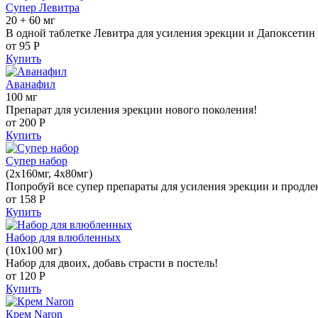
Супер Левитра
20 + 60 мг
В одной таблетке Левитра для усиления эрекции и Дапоксетин 
от 95
Р
Купить
Аванафил
100 мг
Препарат для усиления эрекции нового поколения!
от 200
Р
Купить
Супер набор
(2х160мг, 4х80мг)
Попробуй все супер препараты для усиления эрекции и продле
от 158
Р
Купить
Набор для влюбленных
(10х100 мг)
Набор для двоих, добавь страсти в постель!
от 120
Р
Купить
Крем Naron