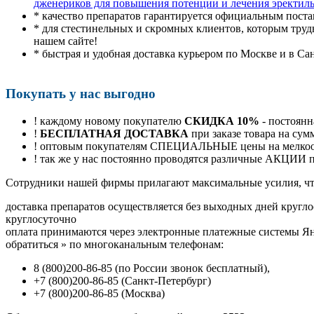
дженериков для повышения потенции и лечения эректил
* качество препаратов гарантируется официальным пост
* для стестинельных и скромных клиентов, которым труд
нашем сайте!
* быстрая и удобная доставка курьером по Москве и в Са
Покупать у нас выгодно
! каждому новому покупателю
СКИДКА 10%
- постоянн
!
БЕСПЛАТНАЯ ДОСТАВКА
при заказе товара на сум
! оптовым покупателям СПЕЦИАЛЬНЫЕ цены на мелкоопт
! так же у нас постоянно проводятся различные АКЦИИ
Cотрудники нашей фирмы прилагают максимальные усилия, чт
доставка препаратов осуществляется без выходных дней кругло
круглосуточно
оплата принимаются через электронные платежные системы Янд
обратиться
»
по многоканальным телефонам:
8
(800
)200-86-85
(
по России звонок бесплатный),
+7
(800
)200-86-85
(
Санкт-Петербург)
+7
(800
)200-86-85
(
Москва)