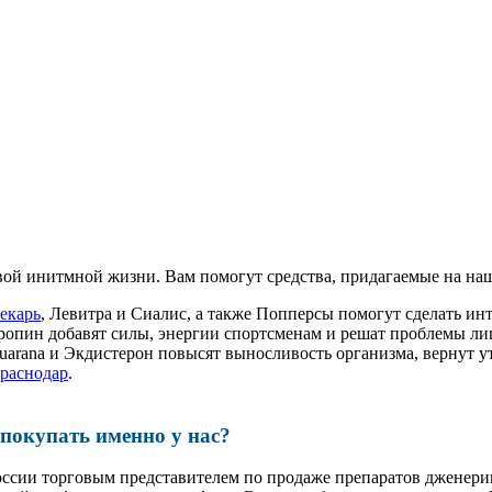
ой инитмной жизни. Вам помогут средства, придагаемые на наш
лекарь
, Левитра и Сиалис, а также Попперсы помогут сделать 
ропин добавят силы, энергии спортсменам и решат проблемы ли
, Guarana и Экдистерон повысят выносливость организма, вернут
краснодар
.
окупать именно у нас?
оссии торговым представителем по продаже препаратов дженер