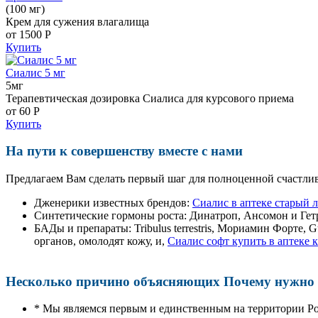
(100 мг)
Крем для сужения влагалища
от 1500
Р
Купить
Сиалис 5 мг
5мг
Терапевтическая дозировка Сиалиса для курсового приема
от 60
Р
Купить
На пути к совершенству вместе с нами
Предлагаем Вам сделать первый шаг для полноценной счастлив
Дженерики известных брендов:
Сиалис в аптеке старый 
Синтетические гормоны роста
: Динатроп, Ансомон и Гет
БАДы и препараты:
Tribulus terrestris, Мориамин Форте
органов, омолодят кожу, и,
Сиалис софт купить в аптеке 
Несколько причино объясняющих Почему нужно п
* Мы являемся первым и единственным на территории Р