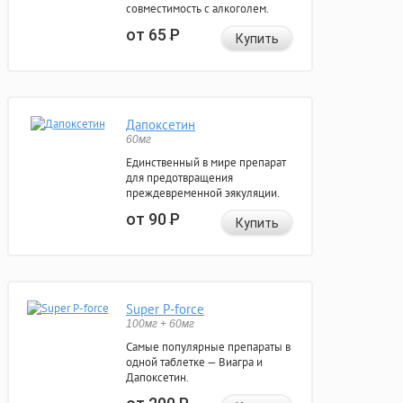
совместимость с алкоголем.
от 65
Р
Купить
Дапоксетин
60мг
Единственный в мире препарат
для предотвращения
преждевременной эякуляции.
от 90
Р
Купить
Super P-force
100мг + 60мг
Самые популярные препараты в
одной таблетке — Виагра и
Дапоксетин.