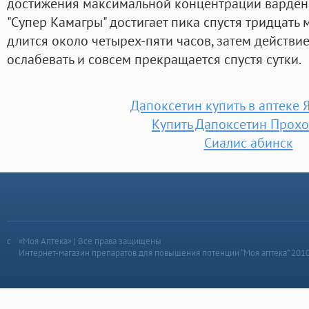
достижения максимальной концентрации вардена
"Супер Камагры" достигает пика спустя тридцать 
длится около четырех-пяти часов, затем действи
ослабевать и совсем прекращается спустя сутки.
Дапоксетин купить в аптеке 
Купить Дапоксетин Прох
Сиалис абинск
«Моя Аптека» | Все права защищены
Интернет-магазин препаратов для повышения потенции “Моя аптека” 201