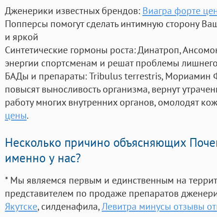
Дженерики известных брендов:
Виагра форте це
Попперсы помогут сделать интимную сторону В
и яркой
Синтетические гормоны роста
: Динатроп, Ансомо
энергии спортсменам и решат проблемы лишнего
БАДы и препараты:
Tribulus terrestris, Мориамин
повысят выносливость организма, вернут утрачен
работу многих внутренних органов, омолодят кожу
цены
.
Несколько причино объясняющих Поче
именно у нас?
* Мы являемся первым и единственным на терри
представителем по продаже препаратов дженер
Якутске
, силденафила
,
Левитра минусы отзывы от