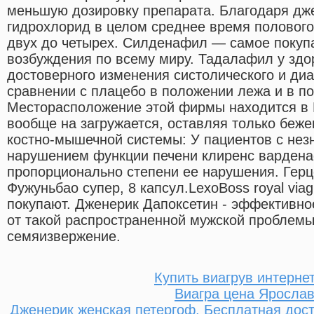
меньшую дозировку препарата. Благодаря дж
гидрохлорид в целом среднее время полового 
двух до четырех. Силденафил — самое покуп
возбуждения по всему миру. Тадалафил у здо
достоверного изменения систолического и ди
сравнении с плацебо в положении лежа и в п
Месторасположение этой фирмы находится в И
вообще на загружается, оставляя только беж
костно-мышечной системы: У пациентов с не
нарушением функции печени клиренс варден
пропорционально степени ее нарушения. Гер
Фужуньбао супер, 8 капсул.LexoBoss royal via
покупают. Дженерик Дапоксетин - эффективно
от такой распространенной мужской проблемы
семяизвержение.
Купить виагрув интерне
Виагра цена Яросла
Дженерик женская петергоф. Бесплатная дост