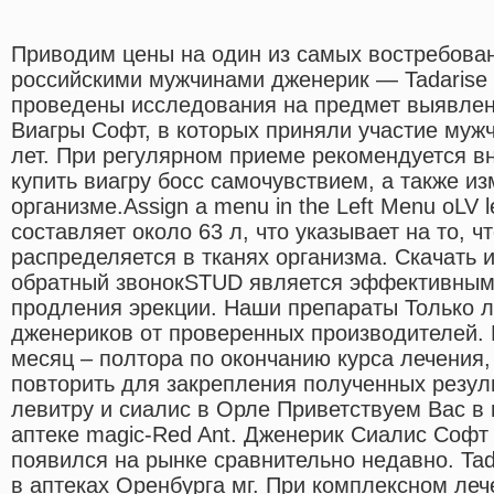
Приводим цены на один из самых востребова
российскими мужчинами дженерик — Tadarise
проведены исследования на предмет выявле
Виагры Софт, в которых приняли участие мужч
лет. При регулярном приеме рекомендуется в
купить виагру босс самочувствием, а также и
организме.Assign a menu in the Left Menu oLV l
составляет около 63 л, что указывает на то, 
распределяется в тканях организма. Скачать 
обратный звонокSTUD является эффективным
продления эрекции. Наши препараты Только л
дженериков от проверенных производителей. 
месяц – полтора по окончанию курса лечения
повторить для закрепления полученных резуль
левитру и сиалис в Орле Приветствуем Вас в
аптеке magic-Red Ant. Дженерик Сиалис Софт 
появился на рынке сравнительно недавно. Ta
в аптеках Оренбурга мг. При комплексном ле