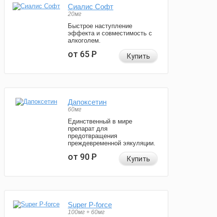
Сиалис Софт
20мг
Быстрое наступление
эффекта и совместимость с
алкоголем.
от 65
Р
Купить
Дапоксетин
60мг
Единственный в мире
препарат для
предотвращения
преждевременной эякуляции.
от 90
Р
Купить
Super P-force
100мг + 60мг