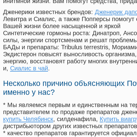
инитмной жизни. Вам помогут средства, прид
Дженерики известных брендов:
Дженерик дапо
Левитра и Сиалис, а также Попперсы помогут
Вашей жизни более насыщенной и яркой
Синтетические гормоны роста
: Динатроп, Анс
силы, энергии спортсменам и решат проблем
БАДы и препараты:
Tribulus terrestris, Мориа
Экдистерон повысят выносливость организма,
энергию, восстановят работу многих внутренн
и,
Сиалис в чай
.
Несколько причино объясняющих По
именно у нас?
* Мы являемся первым и единственным на те
представителем по продаже препаратов дже
купить Челябинск
, силденафила
,
Купить виагр
дистрибьютором других известных препарато
* качество препаратов гарантируется офици