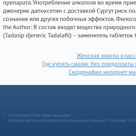
препарата. Употребление алкоголя во время при
дженерик дапоксетин с доставкой Сургут риск п
сознания или других побочных эффектов. Филос
the Author: В состав входят вещества природног
(Tadasip djeneric Tadalafil) – заменитель таблеток
Женская виагра класс
Где купить сиалис без предоплаты
Силденафил интернет ма
«Моя Аптека» | Все права защищены
Интернет-магазин препаратов для повышения потенции “Моя аптека” 201