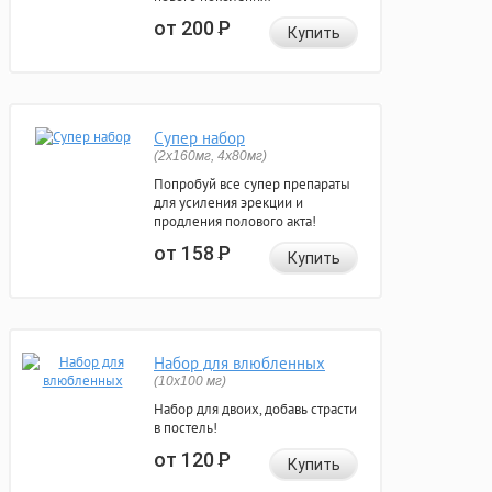
от 200
Р
Купить
Супер набор
(2х160мг, 4х80мг)
Попробуй все супер препараты
для усиления эрекции и
продления полового акта!
от 158
Р
Купить
Набор для влюбленных
(10х100 мг)
Набор для двоих, добавь страсти
в постель!
от 120
Р
Купить