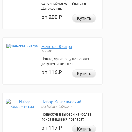
одной таблетке — Виагра и
Дапоксетин.
от 200
Р
Купить
Женская Виагра
100мг
Новые, яркие ощущения для
девушек и женщин.
от 116
Р
Купить
Набор Классический
(2x100мг, 4x20мг)
Попробуй и выбери наиболее
понравившийся препарат.
от 117
Р
Купить