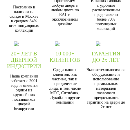
Произведём
В наших салонах
любую дверь в
с удобным
Постоянно в
любом цвете по
расположением
наличии на
RAL и
представлено
складе в Москве
эксклюзивном
более 70%
в среднем 84%
дизайне
популярных
всех популярных
коллекций
коллекций
20+ ЛЕТ В
10 000+
ГАРАНТИЯ
ДВЕРНОЙ
КЛИЕНТОВ
ДО 2х ЛЕТ
ИНДУСТРИИ
Среди наших
Высокотехнологичное
клиентов, как
оборудование и
Наша компания
частные, так и
использование
работает с 2001
юридические
премиальных
года и является
лица, в том числе
материалов
одним из
МТС, Ситибанк,
позволяют
крупнейших
Лукойл и другие
предоставлять
поставщиков
компании
гарантию на двери до
дверей
2х лет
Белоруссии