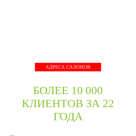
собрать оригинальный ассортимент моделей самых
разных стилей для любых интерьеров. При отборе
каждой коллекции учитывались последние
международные тренды в дизайне дверей. Даже
классические коллекции в ассортименте компании
адаптированы с учётом современных требований к
стилю продукции и самому высокому качеству его
исполнения.
Развернуть
АДРЕСА САЛОНОВ
БОЛЕЕ 10 000
КЛИЕНТОВ ЗА 22
ГОДА