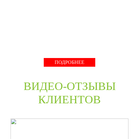
производство компании работает с 2001 года и за более
чем 20-летний опыт работ мы научились воплощать
любые дизайнерские решения. Любые двери под заказ,
нестандартные двери в любом цветовом решении из
премиальных материалов мы сможем произвести в
среднем за 30 дней и поставить в любую точку России
даже с возможностью выезда монтажной бригады.
Развернуть
ПОДРОБНЕЕ
ВИДЕО-ОТЗЫВЫ
КЛИЕНТОВ