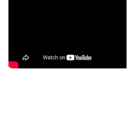
BELORUS DOORS
Наша компания специализируется на импорте
белорусских дверей и собственном дверном
производстве с 2001 года. На сегодняшний день
компания предлагает более 5300 наименований дверей с
акцентом на дизайнерские двери от более чем 35
производителей. Благодаря нашим дизайнерам удалось