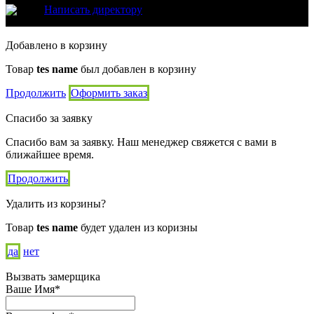
Написать директору
Добавлено в корзину
Товар
tes name
был добавлен в корзину
Продолжить
Оформить заказ
Спасибо за заявку
Спасибо вам за заявку. Наш менеджер свяжется с вами в
ближайшее время.
Продолжить
Удалить из корзины?
Товар
tes name
будет удален из коризны
да
нет
Вызвать замерщика
Ваше Имя*