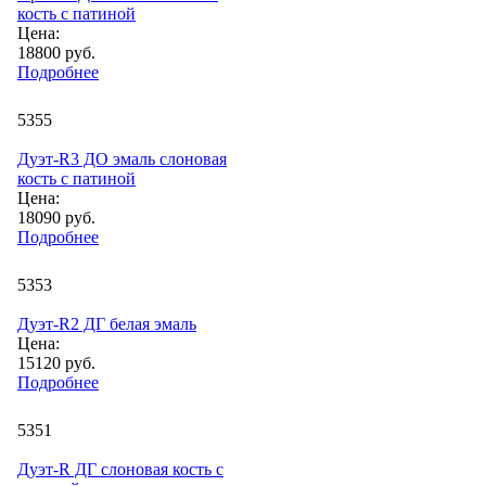
кость с патиной
Цена:
18800
руб.
Подробнее
5355
Дуэт-R3 ДО эмаль слоновая
кость с патиной
Цена:
18090
руб.
Подробнее
5353
Дуэт-R2 ДГ белая эмаль
Цена:
15120
руб.
Подробнее
5351
Дуэт-R ДГ слоновая кость с