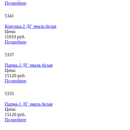
Подробнее
5341
Корсика-2 ДГ эмаль белая
Цена:
11010
руб.
Подробнее
5337
Парма-2 ДГ эмаль белая
Цена:
15120
руб.
Подробнее
5335
Парма-1 ДГ эмаль белая
Цена:
15120
руб.
Подробнее