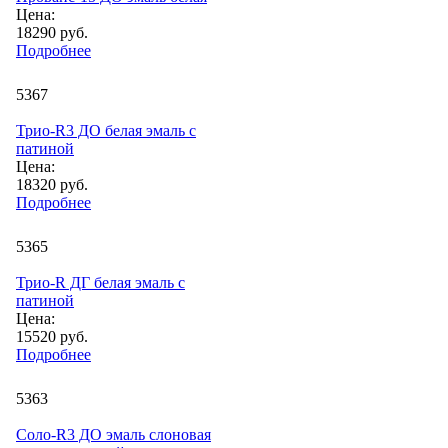
Цена:
18290
руб.
Подробнее
5367
Трио-R3 ДО белая эмаль с
патиной
Цена:
18320
руб.
Подробнее
5365
Трио-R ДГ белая эмаль с
патиной
Цена:
15520
руб.
Подробнее
5363
Соло-R3 ДО эмаль слоновая