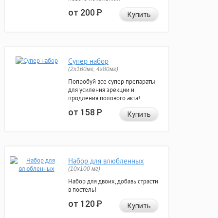
от 200
Р
Купить
Супер набор
(2х160мг, 4х80мг)
Попробуй все супер препараты
для усиления эрекции и
продления полового акта!
от 158
Р
Купить
Набор для влюбленных
(10х100 мг)
Набор для двоих, добавь страсти
в постель!
от 120
Р
Купить