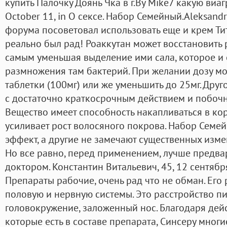
купить Палочку Доянь Чка в г.By Mike7 какую виаг
October 11, in О сексе. Набор Семейный.Aleksan
форума посоветовал использовать еще и крем Тита
реально был рад! Роаккутан может восстановить 
самым уменьшая выделение ими сала, которое и 
размножения там бактерий. При желании дозу м
таблетки (100мг) или же уменьшить до 25мг. Друго
с достаточно краткосрочным действием и побоч
Вещество имеет способность накапливаться в корн
усиливает рост волосяного покрова. Набор Семе
эффект, а другие не замечают существенных изме
Но все равно, перед применением, лучше предва
доктором. Константин Витальевич, 45, 12 сентяб
Препараты рабочие, очень рад что не обман. Его
половую и нервную системы. Это расстройство п
головокружение, заложенный нос. Благодаря де
которые есть в составе препарата, Синсеру мног