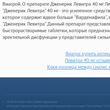
Виагрой. О препарате Дженерик Левитра 40 мг Л
"Дженерик Левитра" 40 мг - это усиленное средст
которое содержит вдвое больше "Варденафила", 
"Дженерик Левитра". Данный препарат представл
быстрорастворимые таблетки, которые предназн
эректильной дисфункции у представителей сильн
Виагра купить аптек
Левитра 40 мг отзыв
Какя разница между сиалис 
«Моя Аптека» | Все права защищены
Интернет-магазин препаратов для повышения потенции “Моя аптека” 201