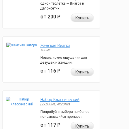
одной таблетке — Виагра и
Дапоксетин.
от 200
Р
Купить
Женская Виагра
100мг
Новые, яркие ощущения для
девушек и женщин.
от 116
Р
Купить
Набор Классический
(2x100мг, 4x20мг)
Попробуй и выбери наиболее
понравившийся препарат.
от 117
Р
Купить