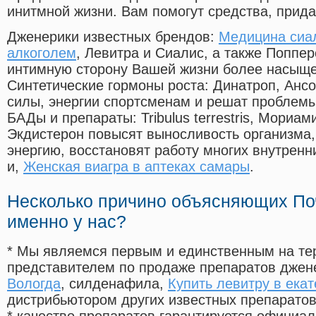
инитмной жизни. Вам помогут средства, прид
Дженерики известных брендов:
Медицина сиа
алкоголем
, Левитра и Сиалис, а также Поппе
интимную сторону Вашей жизни более насыще
Синтетические гормоны роста
: Динатроп, Анс
силы, энергии спортсменам и решат проблем
БАДы и препараты:
Tribulus terrestris, Мориа
Экдистерон повысят выносливость организма,
энергию, восстановят работу многих внутренн
и,
Женская виагра в аптеках самары
.
Несколько причино объясняющих По
именно у нас?
* Мы являемся первым и единственным на те
представителем по продаже препаратов дже
Вологда
, силденафила
,
Купить левитру в ека
дистрибьютором других известных препарато