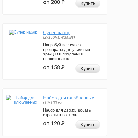
от 200
Р
Купить
Супер набор
(2х160мг, 4х80мг)
Попробуй все супер
препараты для усиления
эрекции и продления
полового акта!
от 158
Р
Купить
Набор для влюбленных
(10х100 мг)
Набор для двоих, добавь
страсти в постель!
от 120
Р
Купить