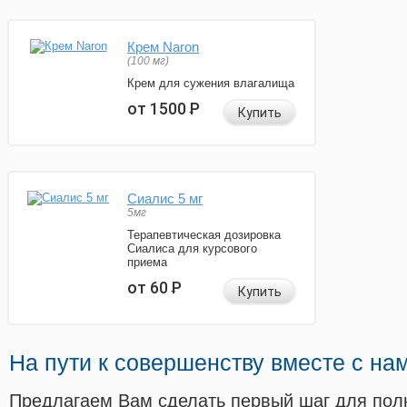
Крем Naron
(100 мг)
Крем для сужения влагалища
от 1500
Р
Купить
Сиалис 5 мг
5мг
Терапевтическая дозировка
Сиалиса для курсового
приема
от 60
Р
Купить
На пути к совершенству вместе с на
Предлагаем Вам сделать первый шаг для пол