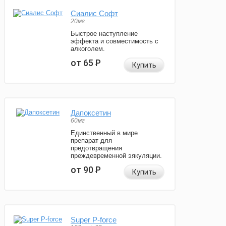
Сиалис Софт
20мг
Быстрое наступление
эффекта и совместимость с
алкоголем.
от 65
Р
Купить
Дапоксетин
60мг
Единственный в мире
препарат для
предотвращения
преждевременной эякуляции.
от 90
Р
Купить
Super P-force