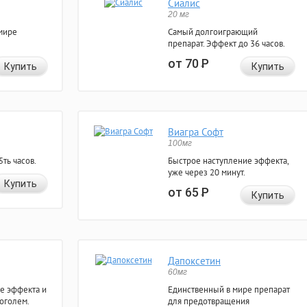
Сиалис
20 мг
мире
Самый долгоиграющий
препарат. Эффект до 36 часов.
от 70
Р
Купить
Купить
Виагра Софт
100мг
ть часов.
Быстрое наступление эффекта,
уже через 20 минут.
Купить
от 65
Р
Купить
Дапоксетин
60мг
е эффекта и
Единственный в мире препарат
коголем.
для предотвращения