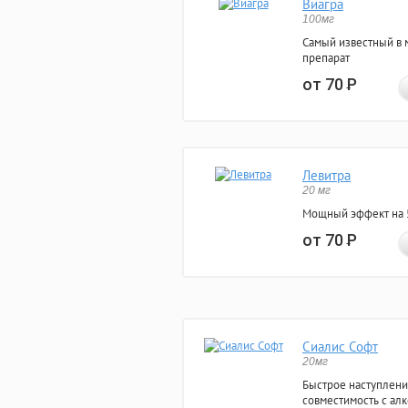
Виагра
100мг
Самый известный в 
препарат
от 70
Р
Левитра
20 мг
Мощный эффект на 5
от 70
Р
Сиалис Софт
20мг
Быстрое наступлени
совместимость с ал