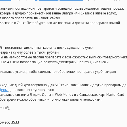
циальным поставщиком препаратов и успешно подтверждается годами продаж
 которым трудно произнести название Виагра или Сиалис в аптеке вслух,
 любого препаратан на нашем сайте!
Москве и в Санкт-Петербурге, так же возможна доставка препаратов почтой
- постоянная дисконтная карта на последующие покупки
0%
овара на сумму более 5 тысяч рублей
 на мелкооптовые партии препарата с возможностью выписки товарного чек
личные АКЦИИ позволяющие покупать дженерики Левитры, Сиалиса и
мальные усилия, чтобы сделать приобретение препаратов удобным для
ыходных дней круглосуточно. Для VIP клиентов: Сиалис и другие препараты дл
 Цены
доставляются круглосуточно
атежные системы Яндекс Деньги, Web Money и с банковских карт Master Card
юбое время можно обратиться
»
по многоканальным телефонам:
тный),
омер: 3533