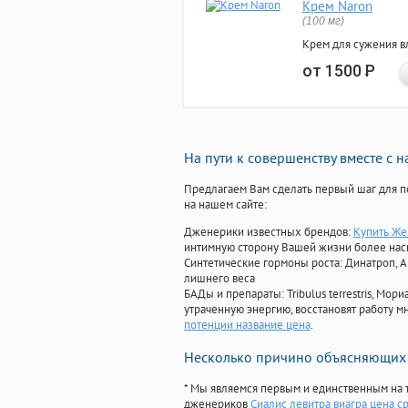
Крем Naron
(100 мг)
Крем для сужения в
от 1500
Р
На пути к совершенству вместе с 
Предлагаем Вам сделать первый шаг для п
на нашем сайте:
Дженерики известных брендов:
Купить Же
интимную сторону Вашей жизни более на
Синтетические гормоны роста
: Динатроп, 
лишнего веса
БАДы и препараты:
Tribulus terrestris, М
утраченную энергию, восстановят работу мн
потенции название цена
.
Несколько причино объясняющих 
* Мы являемся первым и единственным на 
дженериков
Сиалис левитра виагра цена с