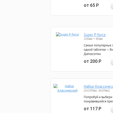
от 65
Р
Super P-force
100мг + 60мг
Самые популярные 
одной таблетке — Ви
Дапоксетин.
от 200
Р
Набор Классичес
(2x100мг, 4x20мг)
Попробуй и выбери
понравившийся преп
от 117
Р