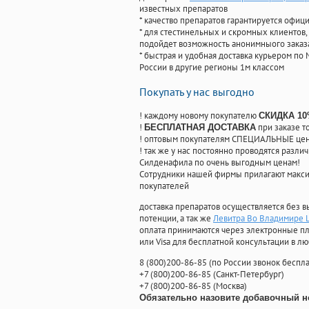
известных препаратов
* качество препаратов гарантируется офи
* для стестинельных и скромных клиентов,
подойдет возможность анонимныого заказа
* быстрая и удобная доставка курьером по 
России в другие регионы 1м классом
Покупать у нас выгодно
! каждому новому покупателю
СКИДКА 1
!
при заказе т
БЕСПЛАТНАЯ ДОСТАВКА
! оптовым покупателям СПЕЦИАЛЬНЫЕ цены
! так же у нас постоянно проводятся раз
Силденафила по очень выгодным ценам!
Cотрудники нашей фирмы прилагают макси
покупателей
доставка препаратов осуществляется без в
потенции, а так же
Левитра Во Владимире
оплата принимаются через электронные пл
или Visa для бесплатной консультации в л
8
(800
)200-86-85
(
по России звонок беспла
+7
(800
)200-86-85
(
Санкт-Петербург)
+7
(800
)200-86-85
(
Москва)
Обязательно назовите добавочный н