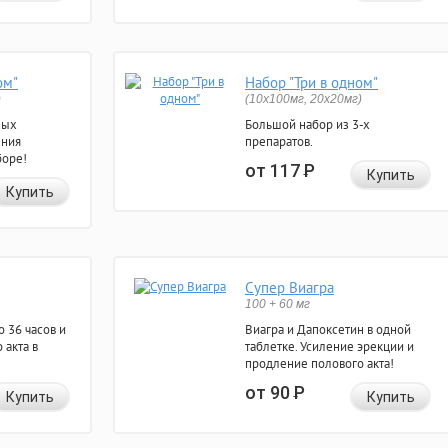
ом"
Набор "Три в одном"
)
(10x100мг, 20x20мг)
ных
Большой набор из 3-х
ения
препаратов.
боре!
от 117
Р
Купить
Купить
Супер Виагра
100 + 60 мг
 36 часов и
Виагра и Дапоксетин в одной
 акта в
таблетке. Усиление эрекции и
продление полового акта!
от 90
Р
Купить
Купить