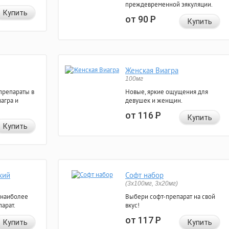
преждевременной эякуляции.
Купить
от 90
Р
Купить
Женская Виагра
100мг
препараты в
Новые, яркие ощущения для
агра и
девушек и женщин.
от 116
Р
Купить
Купить
кий
Софт набор
(3x100мг, 3x20мг)
 наиболее
Выбери софт-препарат на свой
арат.
вкус!
от 117
Р
Купить
Купить