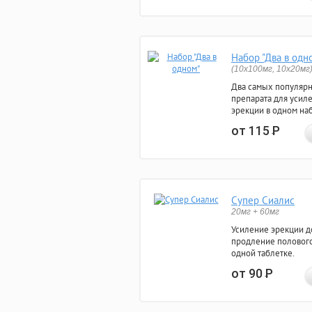
Набор "Два в одн
(10x100мг, 10x20мг
Два самых популяр
препарата для усил
эрекции в одном на
от 115
Р
Супер Сиалис
20мг + 60мг
Усиление эрекции до
продление полового
одной таблетке.
от 90
Р