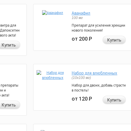
Аванафил
100 мг
евитра для
Препарат для усиления эрекции
 Дапоксетин
нового поколения!
вого акта!
от 200
Р
Купить
Купить
Набор для влюбленных
(10х100 мг)
 препараты
Набор для двоих, добавь страсти
ии и
в постель!
 акта!
от 120
Р
Купить
Купить