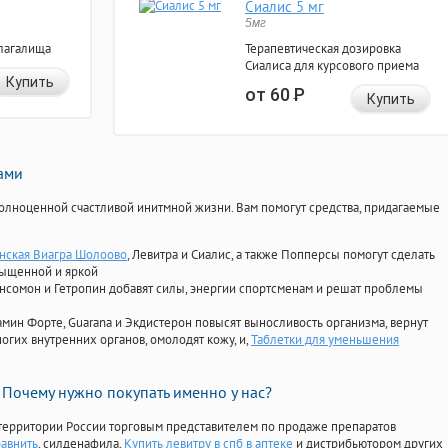
Сиалис 5 мг
5мг
лагалища
Терапевтическая дозировка
Сиалиса для курсового приема
Купить
от 60
Р
Купить
нами
олноценной счастливой инитмной жизни. Вам помогут средства, придагаемые
нская Виагра Шолоово
, Левитра и Сиалис, а также Попперсы помогут сделать
сыщенной и яркой
Ансомон и Гетропин добавят силы, энергии спортсменам и решат проблемы
ориамин Форте, Guarana и Экдистерон повысят выносливость организма, вернут
огих внутренних органов, омолодят кожу, и,
Таблетки для уменьшения
Почему нужно покупать именно у нас?
территории России торговым представителем по продаже препаратов
равнить
, силденафила
,
Купить левитру в спб в аптеке
и дистрибьютором других