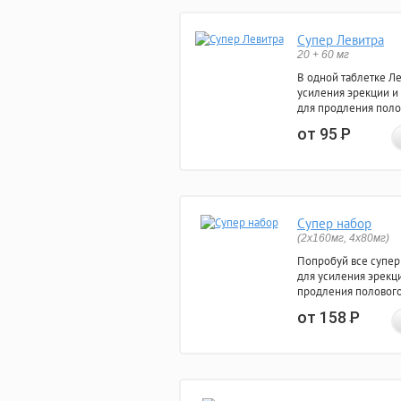
Супер Левитра
20 + 60 мг
В одной таблетке Л
усиления эрекции и
для продления поло
от 95
Р
Супер набор
(2х160мг, 4х80мг)
Попробуй все супер
для усиления эрекц
продления полового
от 158
Р