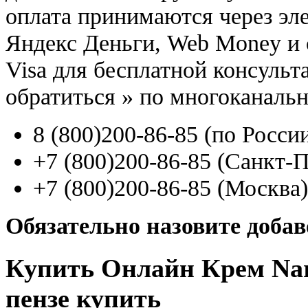
оплата принимаются через э
Яндекс Деньги, Web Money и с
Visa для бесплатной консуль
обратиться
»
по многоканаль
8
(800
)200-86-85
(
по Росси
+7
(800
)200-86-85
(
Санкт-П
+7
(800
)200-86-85
(
Москва)
Обязательно назовите доба
Купить Онлайн Крем Nar
пензе купить