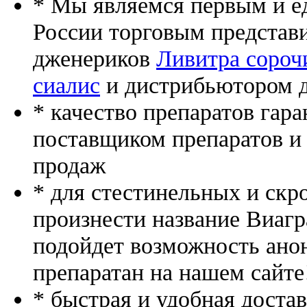
* Мы являемся первым и е
России торговым представ
дженериков
Ливитра сороч
сиалис
и дистрибьютором д
* качество препаратов гар
поставщиком препаратов и
продаж
* для стестинельных и скр
произнести название Виагр
подойдет возможность ано
препаратан на нашем сайте
* быстрая и удобная доста