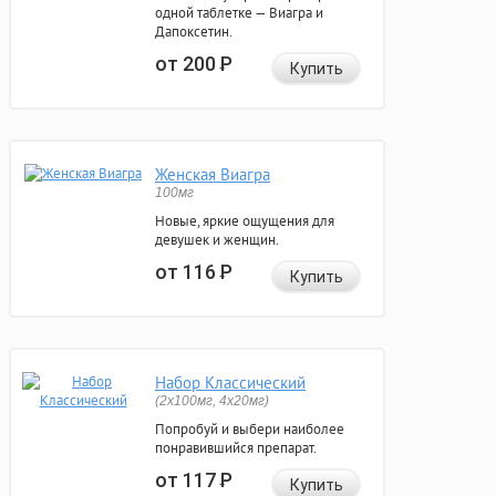
одной таблетке — Виагра и
Дапоксетин.
от 200
Р
Купить
Женская Виагра
100мг
Новые, яркие ощущения для
девушек и женщин.
от 116
Р
Купить
Набор Классический
(2x100мг, 4x20мг)
Попробуй и выбери наиболее
понравившийся препарат.
от 117
Р
Купить