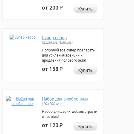
от 200
Р
Купить
Супер набор
(2х160мг, 4х80мг)
Попробуй все супер препараты
для усиления эрекции и
продления полового акта!
от 158
Р
Купить
Набор для влюбленных
(10х100 мг)
Набор для двоих, добавь страсти
в постель!
от 120
Р
Купить