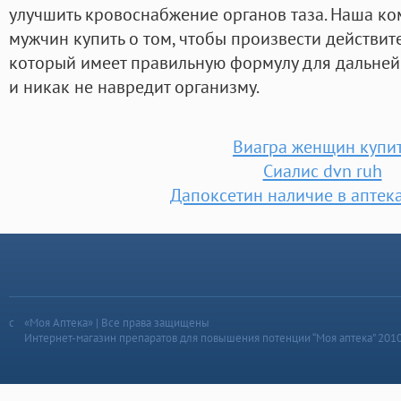
улучшить кровоснабжение органов таза. Наша ко
мужчин купить о том, чтобы произвести действи
который имеет правильную формулу для дальней
и никак не навредит организму.
Виагра женщин купи
Сиалис dvn ruh
Дапоксетин наличие в аптек
«Моя Аптека» | Все права защищены
Интернет-магазин препаратов для повышения потенции “Моя аптека” 201