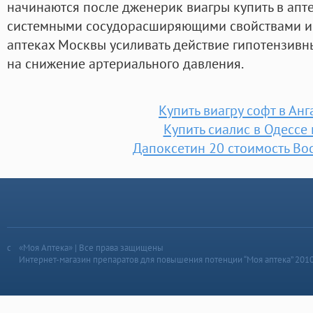
начинаются после дженерик виагры купить в апте
системными сосудорасширяющими свойствами и 
аптеках Москвы усиливать действие гипотензивн
на снижение артериального давления.
Купить виагру софт в Анг
Купить сиалис в Одессе
Дапоксетин 20 стоимость Во
«Моя Аптека» | Все права защищены
Интернет-магазин препаратов для повышения потенции “Моя аптека” 201