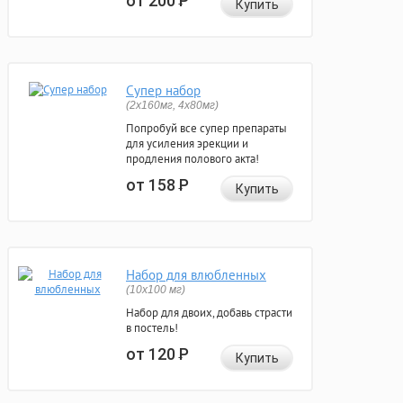
от 200
Р
Купить
Супер набор
(2х160мг, 4х80мг)
Попробуй все супер препараты
для усиления эрекции и
продления полового акта!
от 158
Р
Купить
Набор для влюбленных
(10х100 мг)
Набор для двоих, добавь страсти
в постель!
от 120
Р
Купить