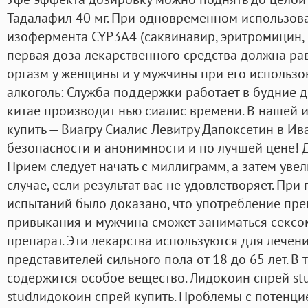
Тадалафил 40 мг. При одновременном использов
изофермента CYP3A4 (саквинавир, эритромицин, 
первая доза лекарственного средства должна равн
оргазм у женщины и у мужчины при его использо
алкоголь: Служба поддержки работает в будние дн
китае производит нью сиалис времени. В нашей 
купить — Виагру Сиалис Левитру Дапоксетин в Ив
безопасности и анонимности и по лучшей цене! 
Прием следует начать с миллиграмм, а затем уве
случае, если результат вас не удовлетворяет. Пр
испытаний было доказано, что употребление пре
привыкания и мужчина сможет заниматься сексо
препарат. Эти лекарства используются для лечен
представителей сильного пола от 18 до 65 лет. В
содержится особое вещество. Лидокоин спрей stu
studлидокоин спрей купить. Проблемы с потенц