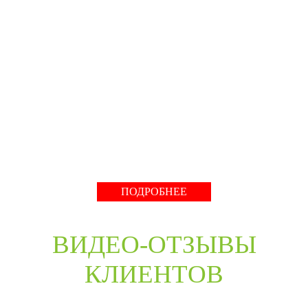
BELORUS DOORS
Специализированное собственное дверное
производство компании работает с 2001 года и за более
чем 20-летний опыт работ мы научились воплощать
любые дизайнерские решения. Любые двери под заказ,
нестандартные двери в любом цветовом решении из
премиальных материалов мы сможем произвести в
среднем за 30 дней и поставить в любую точку России
даже с возможностью выезда монтажной бригады.
Развернуть
ПОДРОБНЕЕ
ВИДЕО-ОТЗЫВЫ
КЛИЕНТОВ