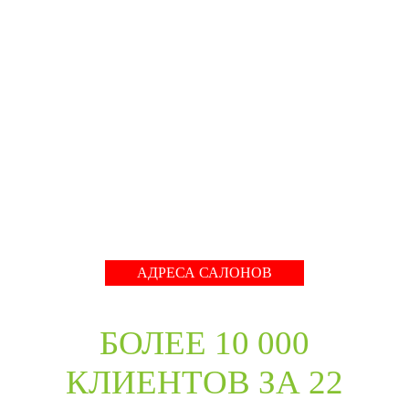
производстве с 2001 года. На сегодняшний день
компания предлагает более 5300 наименований дверей с
акцентом на дизайнерские двери от более чем 35
производителей. Благодаря нашим дизайнерам удалось
собрать оригинальный ассортимент моделей самых
разных стилей для любых интерьеров. При отборе
каждой коллекции учитывались последние
международные тренды в дизайне дверей. Даже
классические коллекции в ассортименте компании
адаптированы с учётом современных требований к
стилю продукции и самому высокому качеству его
исполнения.
Развернуть
АДРЕСА САЛОНОВ
БОЛЕЕ 10 000
КЛИЕНТОВ ЗА 22