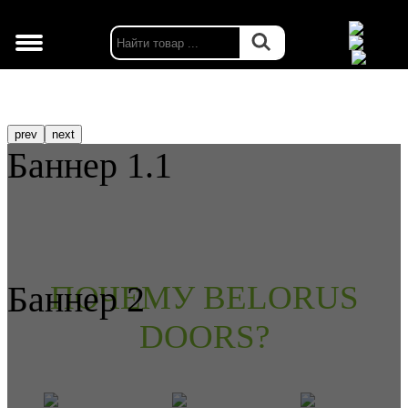
г. Москва
prev
next
Баннер 1.1
Баннер 2
ПОЧЕМУ BELORUS
DOORS?