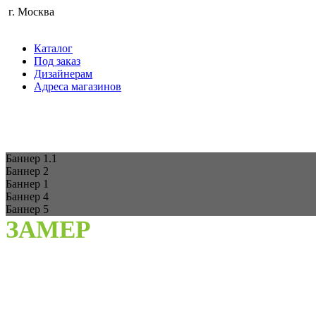
г. Москва
Каталог
Под заказ
Дизайнерам
Адреса магазинов
Баннер 1.1
Баннер 2
Баннер 1
Баннер 4
Баннер 5
ЗАМЕР
При выполнении замеров специалистами компании "Двери Бел
исключение возможных ошибок связанных с инженерно-техни
специалисты бесплатно смогут оказать дополнительную консу