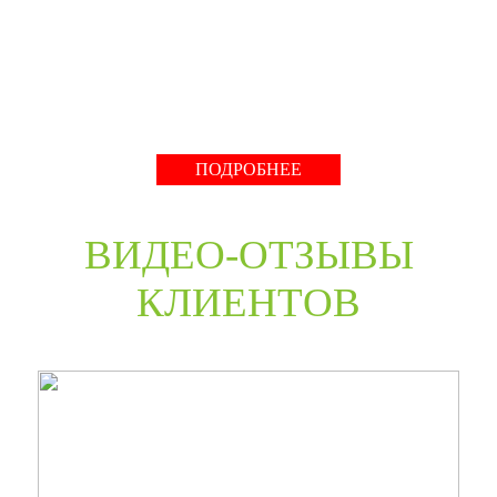
нестандартные двери в любом цветовом решении из
премиальных материалов мы сможем произвести в
среднем за 30 дней и поставить в любую точку России
даже с возможностью выезда монтажной бригады.
Развернуть
ПОДРОБНЕЕ
ВИДЕО-ОТЗЫВЫ
КЛИЕНТОВ