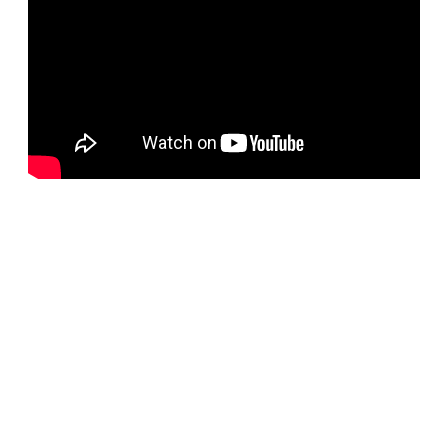
BELORUS DOORS
Наша компания специализируется на импорте
белорусских дверей и собственном дверном
производстве с 2001 года. На сегодняшний день
компания предлагает более 5300 наименований дверей с
акцентом на дизайнерские двери от более чем 35
производителей. Благодаря нашим дизайнерам удалось
собрать оригинальный ассортимент моделей самых
разных стилей для любых интерьеров. При отборе
каждой коллекции учитывались последние