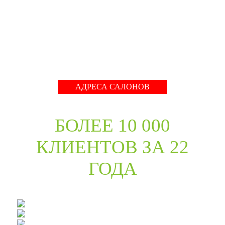
международные тренды в дизайне дверей. Даже
классические коллекции в ассортименте компании
адаптированы с учётом современных требований к
стилю продукции и самому высокому качеству его
исполнения.
Развернуть
АДРЕСА САЛОНОВ
БОЛЕЕ 10 000
КЛИЕНТОВ ЗА 22
ГОДА