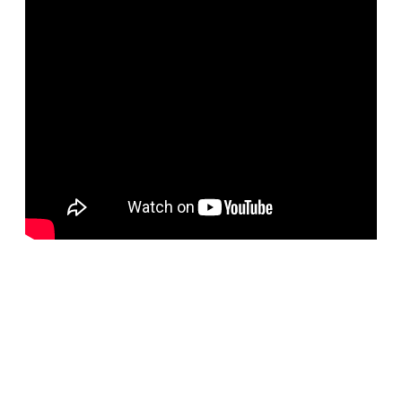
BELORUS DOORS
Специализированное собственное дверное
производство компании работает с 2001 года и за более
чем 20-летний опыт работ мы научились воплощать
любые дизайнерские решения. Любые двери под заказ,