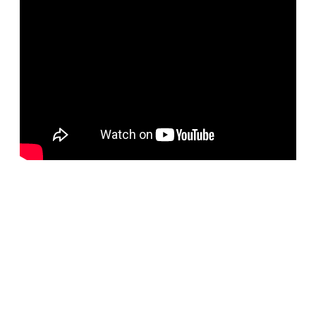
BELORUS DOORS
Наша компания специализируется на импорте
белорусских дверей и собственном дверном
производстве с 2001 года. На сегодняшний день
компания предлагает более 5300 наименований дверей с
акцентом на дизайнерские двери от более чем 35
производителей. Благодаря нашим дизайнерам удалось