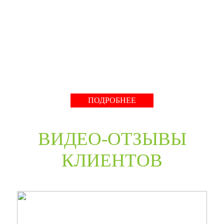
производство компании работает с 2001 года и за более
чем 20-летний опыт работ мы научились воплощать
любые дизайнерские решения. Любые двери под заказ,
нестандартные двери в любом цветовом решении из
премиальных материалов мы сможем произвести в
среднем за 30 дней и поставить в любую точку России
даже с возможностью выезда монтажной бригады.
Развернуть
ПОДРОБНЕЕ
ВИДЕО-ОТЗЫВЫ
КЛИЕНТОВ