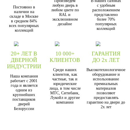
Произведём
В наших салонах
любую дверь в
с удобным
Постоянно в
любом цвете по
расположением
наличии на
RAL и
представлено
складе в Москве
эксклюзивном
более 70%
в среднем 84%
дизайне
популярных
всех популярных
коллекций
коллекций
20+ ЛЕТ В
10 000+
ГАРАНТИЯ
ДВЕРНОЙ
КЛИЕНТОВ
ДО 2х ЛЕТ
ИНДУСТРИИ
Среди наших
Высокотехнологичное
клиентов, как
оборудование и
Наша компания
частные, так и
использование
работает с 2001
юридические
премиальных
года и является
лица, в том числе
материалов
одним из
МТС, Ситибанк,
позволяют
крупнейших
Лукойл и другие
предоставлять
поставщиков
компании
гарантию на двери до
дверей
2х лет
Белоруссии