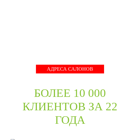
собрать оригинальный ассортимент моделей самых
разных стилей для любых интерьеров. При отборе
каждой коллекции учитывались последние
международные тренды в дизайне дверей. Даже
классические коллекции в ассортименте компании
адаптированы с учётом современных требований к
стилю продукции и самому высокому качеству его
исполнения.
Развернуть
АДРЕСА САЛОНОВ
БОЛЕЕ 10 000
КЛИЕНТОВ ЗА 22
ГОДА