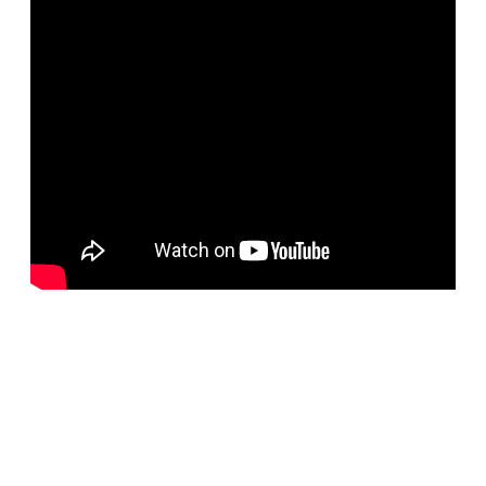
BELORUS DOORS
Специализированное собственное дверное
производство компании работает с 2001 года и за более
чем 20-летний опыт работ мы научились воплощать
любые дизайнерские решения. Любые двери под заказ,