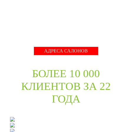
международные тренды в дизайне дверей. Даже
классические коллекции в ассортименте компании
адаптированы с учётом современных требований к
стилю продукции и самому высокому качеству его
исполнения.
Развернуть
АДРЕСА САЛОНОВ
БОЛЕЕ 10 000
КЛИЕНТОВ ЗА 22
ГОДА