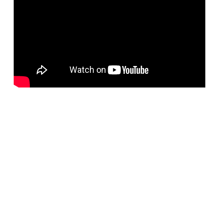
BELORUS DOORS
Наша компания специализируется на импорте
белорусских дверей и собственном дверном
производстве с 2001 года. На сегодняшний день
компания предлагает более 5300 наименований дверей с
акцентом на дизайнерские двери от более чем 35
производителей. Благодаря нашим дизайнерам удалось
собрать оригинальный ассортимент моделей самых
разных стилей для любых интерьеров. При отборе
каждой коллекции учитывались последние