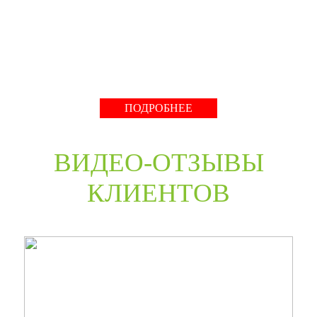
нестандартные двери в любом цветовом решении из
премиальных материалов мы сможем произвести в
среднем за 30 дней и поставить в любую точку России
даже с возможностью выезда монтажной бригады.
Развернуть
ПОДРОБНЕЕ
ВИДЕО-ОТЗЫВЫ
КЛИЕНТОВ