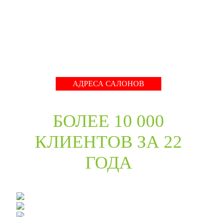
международные тренды в дизайне дверей. Даже
классические коллекции в ассортименте компании
адаптированы с учётом современных требований к
стилю продукции и самому высокому качеству его
исполнения.
Развернуть
АДРЕСА САЛОНОВ
БОЛЕЕ 10 000
КЛИЕНТОВ ЗА 22
ГОДА