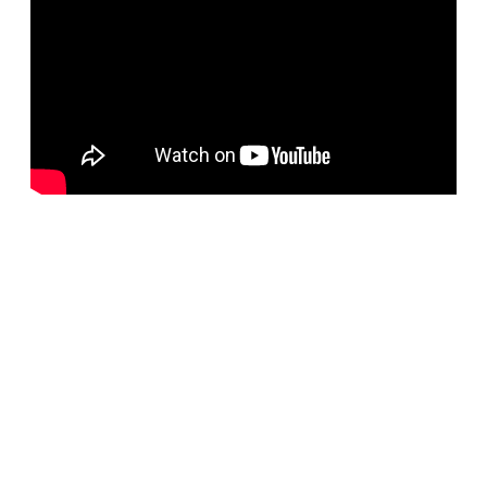
BELORUS DOORS
Наша компания специализируется на импорте
белорусских дверей и собственном дверном
производстве с 2001 года. На сегодняшний день
компания предлагает более 5300 наименований дверей с
акцентом на дизайнерские двери от более чем 35
производителей. Благодаря нашим дизайнерам удалось
собрать оригинальный ассортимент моделей самых
разных стилей для любых интерьеров. При отборе
каждой коллекции учитывались последние