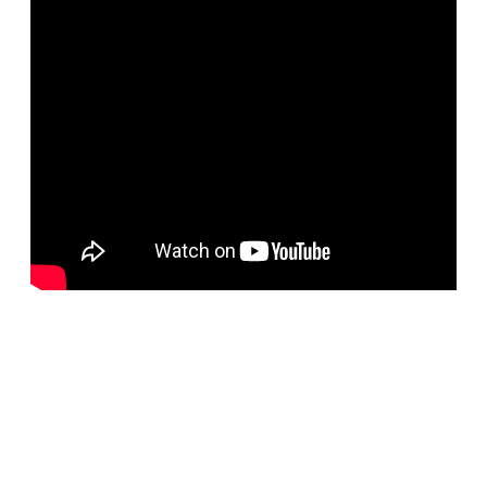
BELORUS DOORS
Специализированное собственное дверное
производство компании работает с 2001 года и за более
чем 20-летний опыт работ мы научились воплощать
любые дизайнерские решения. Любые двери под заказ,