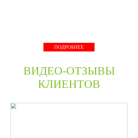
нестандартные двери в любом цветовом решении из
премиальных материалов мы сможем произвести в
среднем за 30 дней и поставить в любую точку России
даже с возможностью выезда монтажной бригады.
Развернуть
ПОДРОБНЕЕ
ВИДЕО-ОТЗЫВЫ
КЛИЕНТОВ