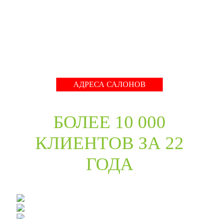
международные тренды в дизайне дверей. Даже
классические коллекции в ассортименте компании
адаптированы с учётом современных требований к
стилю продукции и самому высокому качеству его
исполнения.
Развернуть
АДРЕСА САЛОНОВ
БОЛЕЕ 10 000
КЛИЕНТОВ ЗА 22
ГОДА