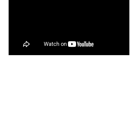
BELORUS DOORS
Наша компания специализируется на импорте
белорусских дверей и собственном дверном
производстве с 2001 года. На сегодняшний день
компания предлагает более 5300 наименований дверей с
акцентом на дизайнерские двери от более чем 35
производителей. Благодаря нашим дизайнерам удалось
собрать оригинальный ассортимент моделей самых
разных стилей для любых интерьеров. При отборе
каждой коллекции учитывались последние