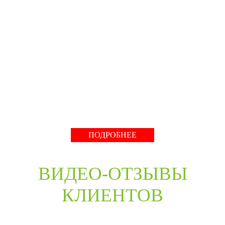
Специализированное собственное дверное
производство компании работает с 2001 года и за более
чем 20-летний опыт работ мы научились воплощать
любые дизайнерские решения. Любые двери под заказ,
нестандартные двери в любом цветовом решении из
премиальных материалов мы сможем произвести в
среднем за 30 дней и поставить в любую точку России
даже с возможностью выезда монтажной бригады.
Развернуть
ПОДРОБНЕЕ
ВИДЕО-ОТЗЫВЫ
КЛИЕНТОВ