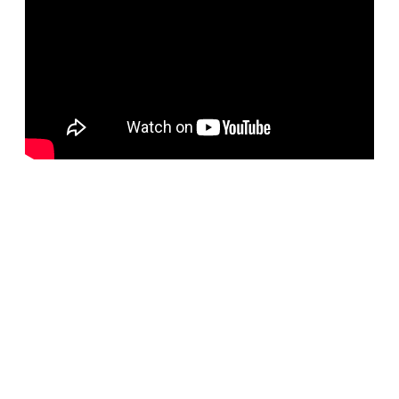
BELORUS DOORS
Наша компания специализируется на импорте
белорусских дверей и собственном дверном
производстве с 2001 года. На сегодняшний день
компания предлагает более 5300 наименований дверей с
акцентом на дизайнерские двери от более чем 35
производителей. Благодаря нашим дизайнерам удалось
собрать оригинальный ассортимент моделей самых
разных стилей для любых интерьеров. При отборе
каждой коллекции учитывались последние