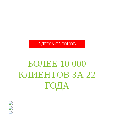
международные тренды в дизайне дверей. Даже
классические коллекции в ассортименте компании
адаптированы с учётом современных требований к
стилю продукции и самому высокому качеству его
исполнения.
Развернуть
АДРЕСА САЛОНОВ
БОЛЕЕ 10 000
КЛИЕНТОВ ЗА 22
ГОДА