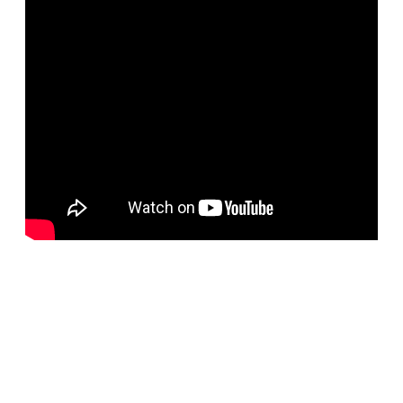
BELORUS DOORS
Специализированное собственное дверное
производство компании работает с 2001 года и за более
чем 20-летний опыт работ мы научились воплощать
любые дизайнерские решения. Любые двери под заказ,