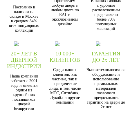
Произведём
В наших салонах
любую дверь в
с удобным
Постоянно в
любом цвете по
расположением
наличии на
RAL и
представлено
складе в Москве
эксклюзивном
более 70%
в среднем 84%
дизайне
популярных
всех популярных
коллекций
коллекций
20+ ЛЕТ В
10 000+
ГАРАНТИЯ
ДВЕРНОЙ
КЛИЕНТОВ
ДО 2х ЛЕТ
ИНДУСТРИИ
Среди наших
Высокотехнологичное
клиентов, как
оборудование и
Наша компания
частные, так и
использование
работает с 2001
юридические
премиальных
года и является
лица, в том числе
материалов
одним из
МТС, Ситибанк,
позволяют
крупнейших
Лукойл и другие
предоставлять
поставщиков
компании
гарантию на двери до
дверей
2х лет
Белоруссии