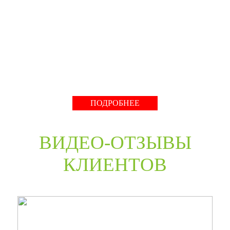
производство компании работает с 2001 года и за более
чем 20-летний опыт работ мы научились воплощать
любые дизайнерские решения. Любые двери под заказ,
нестандартные двери в любом цветовом решении из
премиальных материалов мы сможем произвести в
среднем за 30 дней и поставить в любую точку России
даже с возможностью выезда монтажной бригады.
Развернуть
ПОДРОБНЕЕ
ВИДЕО-ОТЗЫВЫ
КЛИЕНТОВ