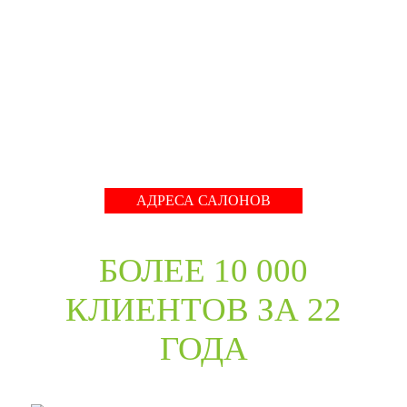
собрать оригинальный ассортимент моделей самых
разных стилей для любых интерьеров. При отборе
каждой коллекции учитывались последние
международные тренды в дизайне дверей. Даже
классические коллекции в ассортименте компании
адаптированы с учётом современных требований к
стилю продукции и самому высокому качеству его
исполнения.
Развернуть
АДРЕСА САЛОНОВ
БОЛЕЕ 10 000
КЛИЕНТОВ ЗА 22
ГОДА