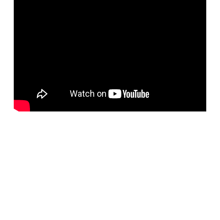
BELORUS DOORS
Наша компания специализируется на импорте
белорусских дверей и собственном дверном
производстве с 2001 года. На сегодняшний день
компания предлагает более 5300 наименований дверей с
акцентом на дизайнерские двери от более чем 35
производителей. Благодаря нашим дизайнерам удалось