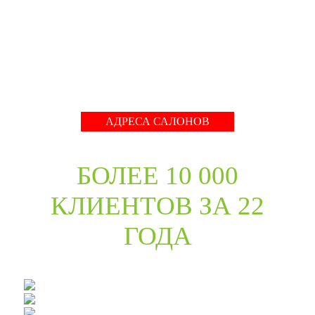
международные тренды в дизайне дверей. Даже
классические коллекции в ассортименте компании
адаптированы с учётом современных требований к
стилю продукции и самому высокому качеству его
исполнения.
Развернуть
АДРЕСА САЛОНОВ
БОЛЕЕ 10 000
КЛИЕНТОВ ЗА 22
ГОДА