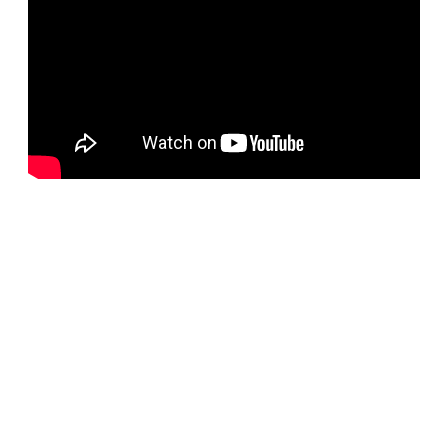
BELORUS DOORS
Наша компания специализируется на импорте
белорусских дверей и собственном дверном
производстве с 2001 года. На сегодняшний день
компания предлагает более 5300 наименований дверей с
акцентом на дизайнерские двери от более чем 35
производителей. Благодаря нашим дизайнерам удалось
собрать оригинальный ассортимент моделей самых
разных стилей для любых интерьеров. При отборе
каждой коллекции учитывались последние