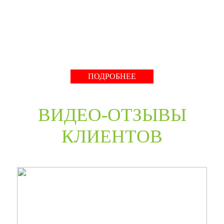
нестандартные двери в любом цветовом решении из
премиальных материалов мы сможем произвести в
среднем за 30 дней и поставить в любую точку России
даже с возможностью выезда монтажной бригады.
Развернуть
ПОДРОБНЕЕ
ВИДЕО-ОТЗЫВЫ
КЛИЕНТОВ