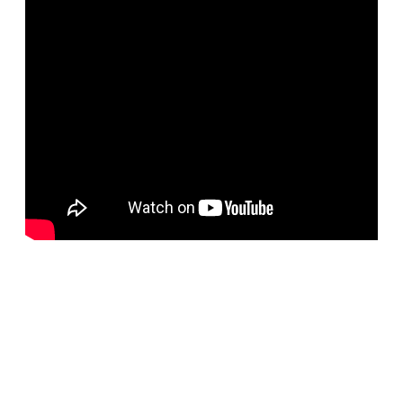
BELORUS DOORS
Специализированное собственное дверное
производство компании работает с 2001 года и за более
чем 20-летний опыт работ мы научились воплощать
любые дизайнерские решения. Любые двери под заказ,