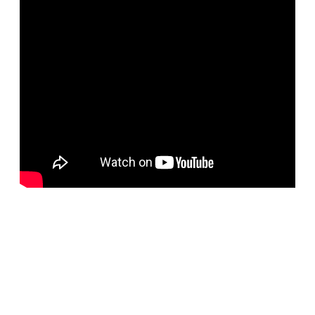
BELORUS DOORS
Специализированное собственное дверное
производство компании работает с 2001 года и за более
чем 20-летний опыт работ мы научились воплощать
любые дизайнерские решения. Любые двери под заказ,