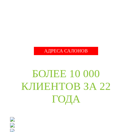
международные тренды в дизайне дверей. Даже
классические коллекции в ассортименте компании
адаптированы с учётом современных требований к
стилю продукции и самому высокому качеству его
исполнения.
Развернуть
АДРЕСА САЛОНОВ
БОЛЕЕ 10 000
КЛИЕНТОВ ЗА 22
ГОДА