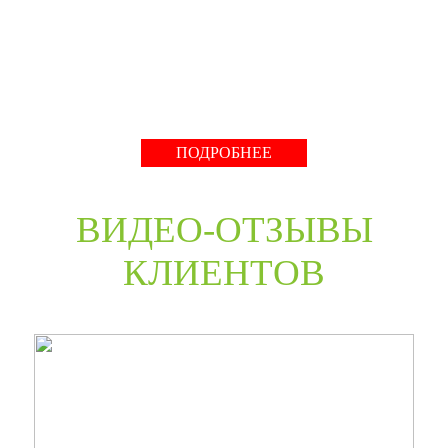
нестандартные двери в любом цветовом решении из
премиальных материалов мы сможем произвести в
среднем за 30 дней и поставить в любую точку России
даже с возможностью выезда монтажной бригады.
Развернуть
ПОДРОБНЕЕ
ВИДЕО-ОТЗЫВЫ
КЛИЕНТОВ