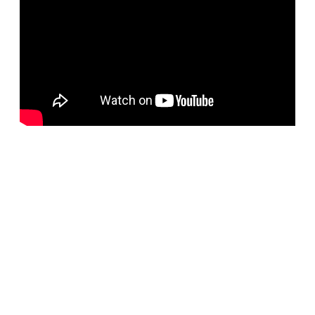
BELORUS DOORS
Наша компания специализируется на импорте
белорусских дверей и собственном дверном
производстве с 2001 года. На сегодняшний день
компания предлагает более 5300 наименований дверей с
акцентом на дизайнерские двери от более чем 35
производителей. Благодаря нашим дизайнерам удалось
собрать оригинальный ассортимент моделей самых
разных стилей для любых интерьеров. При отборе
каждой коллекции учитывались последние