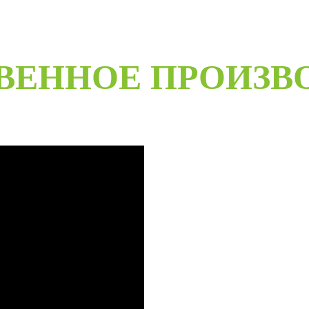
ВЕННОЕ ПРОИЗВ
B
Специализированное собственн
более чем 20-летний опыт ра
Любые двери под заказ, нест
материалов мы сможем произве
даже с возможностью выезда 