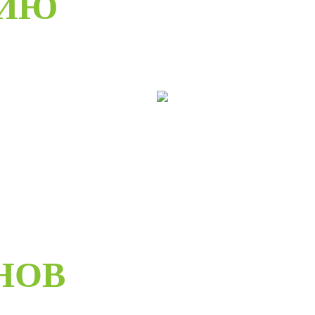
РИЮ
ери раздвижные
Двери складные
НОВ