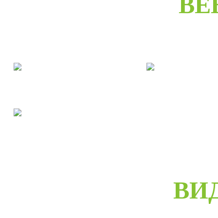
ВЕ
Двери межкомнатные
Двери входны
Двери скрытые
ВИ