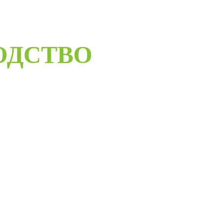
ОДСТВО
ELORUS DOORS
ое дверное производство компании работает с 2001 года и за
бот мы научились воплощать любые дизайнерские решения.
андартные двери в любом цветовом решении из премиальных
сти в среднем за 30 дней и поставить в любую точку России
монтажной бригады.
Развернуть