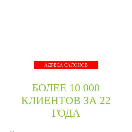
собрать оригинальный ассортимент моделей самых
разных стилей для любых интерьеров. При отборе
каждой коллекции учитывались последние
международные тренды в дизайне дверей. Даже
классические коллекции в ассортименте компании
адаптированы с учётом современных требований к
стилю продукции и самому высокому качеству его
исполнения.
Развернуть
АДРЕСА САЛОНОВ
БОЛЕЕ 10 000
КЛИЕНТОВ ЗА 22
ГОДА