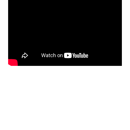
BELORUS DOORS
Наша компания специализируется на импорте
белорусских дверей и собственном дверном
производстве с 2001 года. На сегодняшний день
компания предлагает более 5300 наименований дверей с
акцентом на дизайнерские двери от более чем 35
производителей. Благодаря нашим дизайнерам удалось