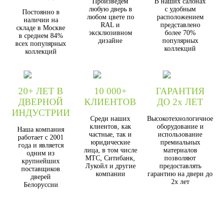
Произведём
В наших салонах
любую дверь в
с удобным
Постоянно в
любом цвете по
расположением
наличии на
RAL и
представлено
складе в Москве
эксклюзивном
более 70%
в среднем 84%
дизайне
популярных
всех популярных
коллекций
коллекций
20+ ЛЕТ В
10 000+
ГАРАНТИЯ
ДВЕРНОЙ
КЛИЕНТОВ
ДО 2х ЛЕТ
ИНДУСТРИИ
Среди наших
Высокотехнологичное
клиентов, как
оборудование и
Наша компания
частные, так и
использование
работает с 2001
юридические
премиальных
года и является
лица, в том числе
материалов
одним из
МТС, Ситибанк,
позволяют
крупнейших
Лукойл и другие
предоставлять
поставщиков
компании
гарантию на двери до
дверей
2х лет
Белоруссии