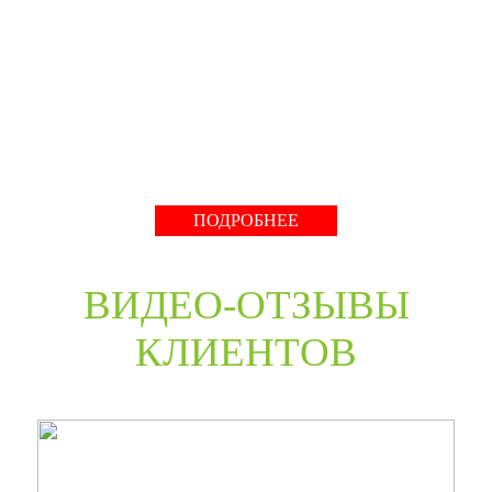
производство компании работает с 2001 года и за более
чем 20-летний опыт работ мы научились воплощать
любые дизайнерские решения. Любые двери под заказ,
нестандартные двери в любом цветовом решении из
премиальных материалов мы сможем произвести в
среднем за 30 дней и поставить в любую точку России
даже с возможностью выезда монтажной бригады.
Развернуть
ПОДРОБНЕЕ
ВИДЕО-ОТЗЫВЫ
КЛИЕНТОВ