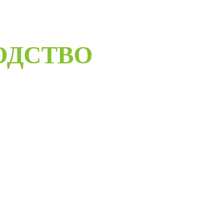
ОДСТВО
ELORUS DOORS
ое дверное производство компании работает с 2001 года и за
бот мы научились воплощать любые дизайнерские решения.
андартные двери в любом цветовом решении из премиальных
сти в среднем за 30 дней и поставить в любую точку России
монтажной бригады.
Развернуть