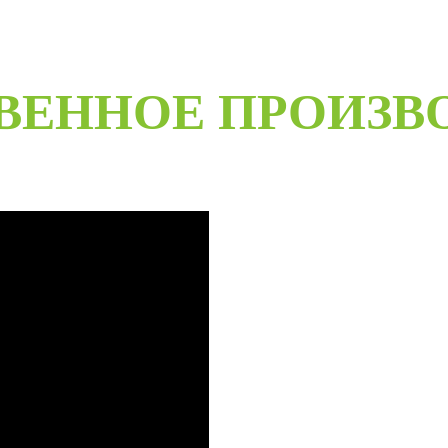
ВЕННОЕ ПРОИЗВ
B
Специализированное собственн
более чем 20-летний опыт ра
Любые двери под заказ, нест
материалов мы сможем произве
даже с возможностью выезда 