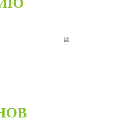
РИЮ
ери раздвижные
Двери складные
НОВ