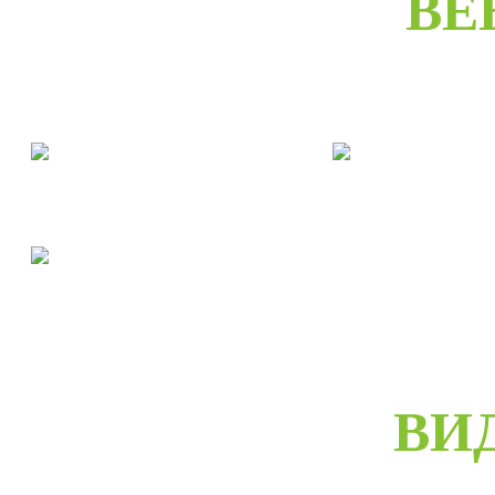
ВЕ
Двери межкомнатные
Двери входны
Двери скрытые
ВИ