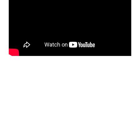
BELORUS DOORS
Наша компания специализируется на импорте
белорусских дверей и собственном дверном
производстве с 2001 года. На сегодняшний день
компания предлагает более 5300 наименований дверей с
акцентом на дизайнерские двери от более чем 35
производителей. Благодаря нашим дизайнерам удалось
собрать оригинальный ассортимент моделей самых
разных стилей для любых интерьеров. При отборе
каждой коллекции учитывались последние