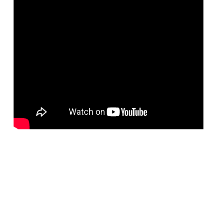
BELORUS DOORS
Специализированное собственное дверное
производство компании работает с 2001 года и за более
чем 20-летний опыт работ мы научились воплощать
любые дизайнерские решения. Любые двери под заказ,