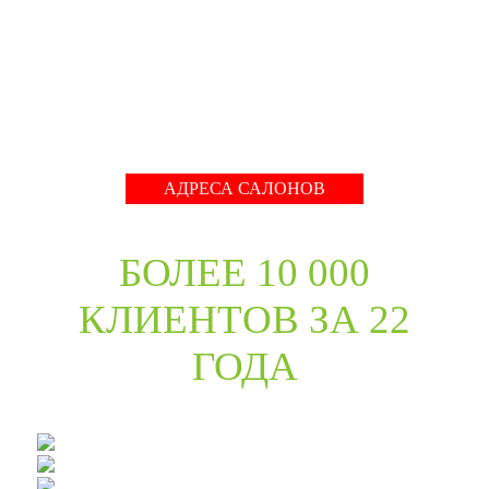
международные тренды в дизайне дверей. Даже
классические коллекции в ассортименте компании
адаптированы с учётом современных требований к
стилю продукции и самому высокому качеству его
исполнения.
Развернуть
АДРЕСА САЛОНОВ
БОЛЕЕ 10 000
КЛИЕНТОВ ЗА 22
ГОДА