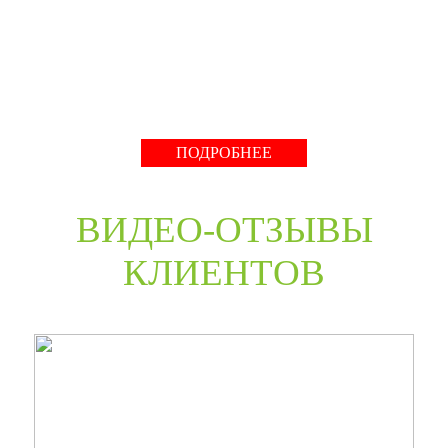
нестандартные двери в любом цветовом решении из
премиальных материалов мы сможем произвести в
среднем за 30 дней и поставить в любую точку России
даже с возможностью выезда монтажной бригады.
Развернуть
ПОДРОБНЕЕ
ВИДЕО-ОТЗЫВЫ
КЛИЕНТОВ