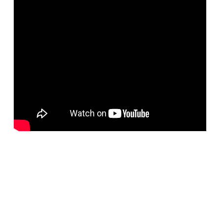
BELORUS DOORS
Специализированное собственное дверное
производство компании работает с 2001 года и за более
чем 20-летний опыт работ мы научились воплощать
любые дизайнерские решения. Любые двери под заказ,