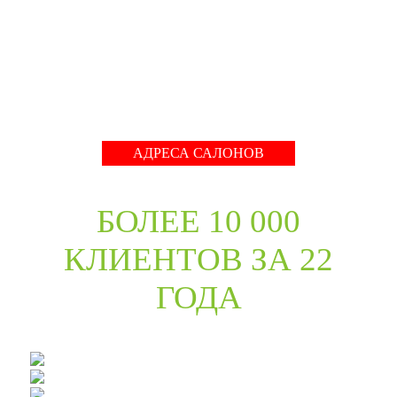
международные тренды в дизайне дверей. Даже
классические коллекции в ассортименте компании
адаптированы с учётом современных требований к
стилю продукции и самому высокому качеству его
исполнения.
Развернуть
АДРЕСА САЛОНОВ
БОЛЕЕ 10 000
КЛИЕНТОВ ЗА 22
ГОДА