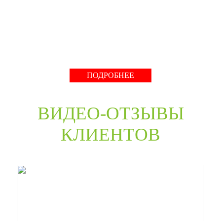
нестандартные двери в любом цветовом решении из
премиальных материалов мы сможем произвести в
среднем за 30 дней и поставить в любую точку России
даже с возможностью выезда монтажной бригады.
Развернуть
ПОДРОБНЕЕ
ВИДЕО-ОТЗЫВЫ
КЛИЕНТОВ