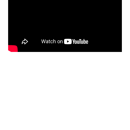
BELORUS DOORS
Наша компания специализируется на импорте
белорусских дверей и собственном дверном
производстве с 2001 года. На сегодняшний день
компания предлагает более 5300 наименований дверей с
акцентом на дизайнерские двери от более чем 35
производителей. Благодаря нашим дизайнерам удалось
собрать оригинальный ассортимент моделей самых
разных стилей для любых интерьеров. При отборе
каждой коллекции учитывались последние