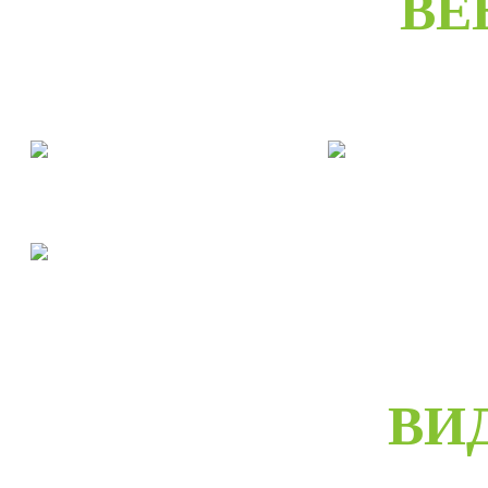
ВЕ
Двери межкомнатные
Двери входны
Двери скрытые
ВИ