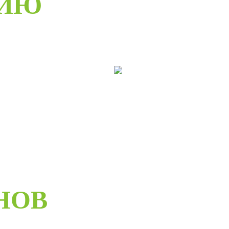
РИЮ
ери раздвижные
Двери складные
НОВ