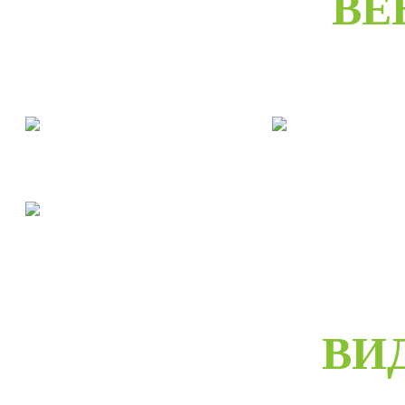
ВЕ
Двери межкомнатные
Двери входны
Двери скрытые
ВИ