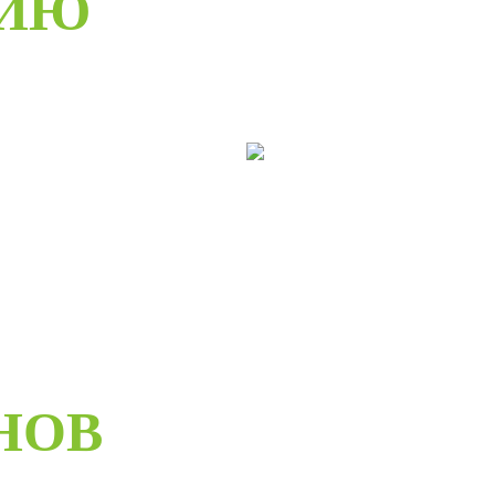
РИЮ
ери раздвижные
Двери складные
НОВ