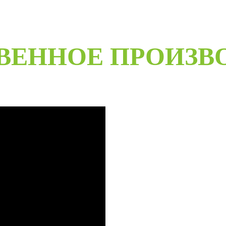
ВЕННОЕ ПРОИЗВ
B
Специализированное собственн
более чем 20-летний опыт ра
Любые двери под заказ, нест
материалов мы сможем произве
даже с возможностью выезда 