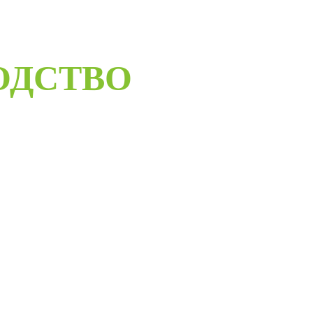
ОДСТВО
ELORUS DOORS
ое дверное производство компании работает с 2001 года и за
бот мы научились воплощать любые дизайнерские решения.
андартные двери в любом цветовом решении из премиальных
сти в среднем за 30 дней и поставить в любую точку России
монтажной бригады.
Развернуть