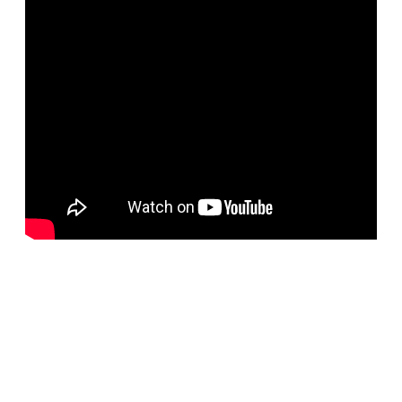
BELORUS DOORS
Специализированное собственное дверное
производство компании работает с 2001 года и за более
чем 20-летний опыт работ мы научились воплощать
любые дизайнерские решения. Любые двери под заказ,