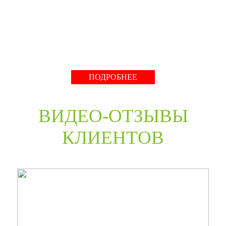
нестандартные двери в любом цветовом решении из
премиальных материалов мы сможем произвести в
среднем за 30 дней и поставить в любую точку России
даже с возможностью выезда монтажной бригады.
Развернуть
ПОДРОБНЕЕ
ВИДЕО-ОТЗЫВЫ
КЛИЕНТОВ