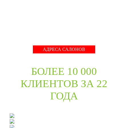
международные тренды в дизайне дверей. Даже
классические коллекции в ассортименте компании
адаптированы с учётом современных требований к
стилю продукции и самому высокому качеству его
исполнения.
Развернуть
АДРЕСА САЛОНОВ
БОЛЕЕ 10 000
КЛИЕНТОВ ЗА 22
ГОДА