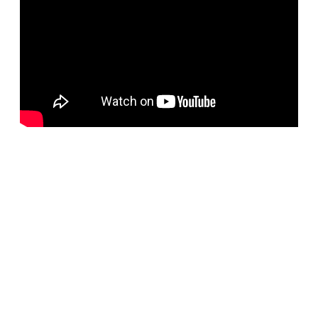
BELORUS DOORS
Наша компания специализируется на импорте
белорусских дверей и собственном дверном
производстве с 2001 года. На сегодняшний день
компания предлагает более 5300 наименований дверей с
акцентом на дизайнерские двери от более чем 35
производителей. Благодаря нашим дизайнерам удалось
собрать оригинальный ассортимент моделей самых
разных стилей для любых интерьеров. При отборе
каждой коллекции учитывались последние