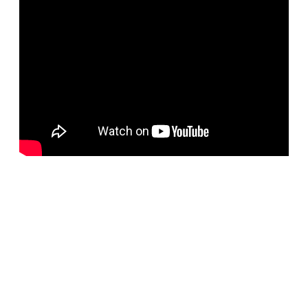
BELORUS DOORS
Наша компания специализируется на импорте
белорусских дверей и собственном дверном
производстве с 2001 года. На сегодняшний день
компания предлагает более 5300 наименований дверей с
акцентом на дизайнерские двери от более чем 35
производителей. Благодаря нашим дизайнерам удалось