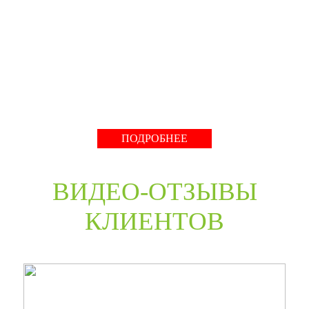
производство компании работает с 2001 года и за более
чем 20-летний опыт работ мы научились воплощать
любые дизайнерские решения. Любые двери под заказ,
нестандартные двери в любом цветовом решении из
премиальных материалов мы сможем произвести в
среднем за 30 дней и поставить в любую точку России
даже с возможностью выезда монтажной бригады.
Развернуть
ПОДРОБНЕЕ
ВИДЕО-ОТЗЫВЫ
КЛИЕНТОВ