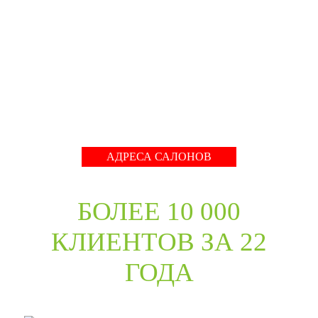
собрать оригинальный ассортимент моделей самых
разных стилей для любых интерьеров. При отборе
каждой коллекции учитывались последние
международные тренды в дизайне дверей. Даже
классические коллекции в ассортименте компании
адаптированы с учётом современных требований к
стилю продукции и самому высокому качеству его
исполнения.
Развернуть
АДРЕСА САЛОНОВ
БОЛЕЕ 10 000
КЛИЕНТОВ ЗА 22
ГОДА