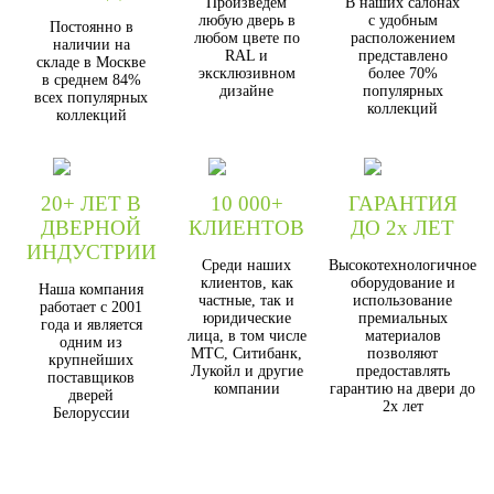
Произведём
В наших салонах
любую дверь в
с удобным
Постоянно в
любом цвете по
расположением
наличии на
RAL и
представлено
складе в Москве
эксклюзивном
более 70%
в среднем 84%
дизайне
популярных
всех популярных
коллекций
коллекций
20+ ЛЕТ В
10 000+
ГАРАНТИЯ
ДВЕРНОЙ
КЛИЕНТОВ
ДО 2х ЛЕТ
ИНДУСТРИИ
Среди наших
Высокотехнологичное
клиентов, как
оборудование и
Наша компания
частные, так и
использование
работает с 2001
юридические
премиальных
года и является
лица, в том числе
материалов
одним из
МТС, Ситибанк,
позволяют
крупнейших
Лукойл и другие
предоставлять
поставщиков
компании
гарантию на двери до
дверей
2х лет
Белоруссии