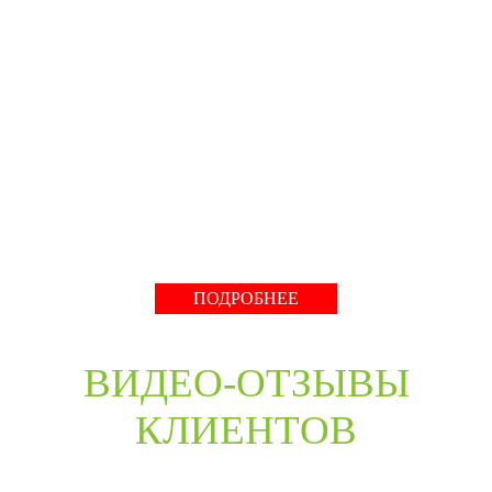
BELORUS DOORS
Специализированное собственное дверное
производство компании работает с 2001 года и за более
чем 20-летний опыт работ мы научились воплощать
любые дизайнерские решения. Любые двери под заказ,
нестандартные двери в любом цветовом решении из
премиальных материалов мы сможем произвести в
среднем за 30 дней и поставить в любую точку России
даже с возможностью выезда монтажной бригады.
Развернуть
ПОДРОБНЕЕ
ВИДЕО-ОТЗЫВЫ
КЛИЕНТОВ