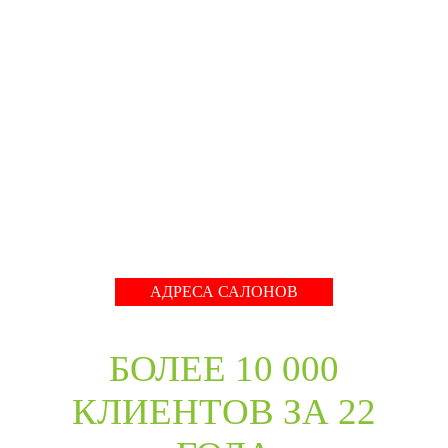
производстве с 2001 года. На сегодняшний день
компания предлагает более 5300 наименований дверей с
акцентом на дизайнерские двери от более чем 35
производителей. Благодаря нашим дизайнерам удалось
собрать оригинальный ассортимент моделей самых
разных стилей для любых интерьеров. При отборе
каждой коллекции учитывались последние
международные тренды в дизайне дверей. Даже
классические коллекции в ассортименте компании
адаптированы с учётом современных требований к
стилю продукции и самому высокому качеству его
исполнения.
Развернуть
АДРЕСА САЛОНОВ
БОЛЕЕ 10 000
КЛИЕНТОВ ЗА 22