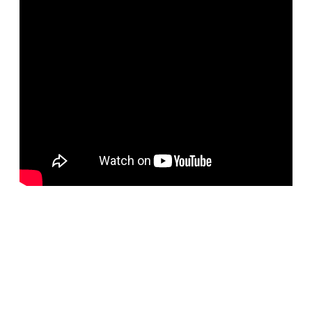
BELORUS DOORS
Специализированное собственное дверное
производство компании работает с 2001 года и за более
чем 20-летний опыт работ мы научились воплощать
любые дизайнерские решения. Любые двери под заказ,