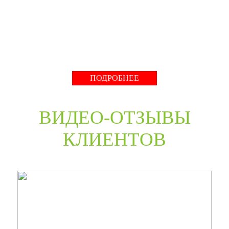
нестандартные двери в любом цветовом решении из
премиальных материалов мы сможем произвести в
среднем за 30 дней и поставить в любую точку России
даже с возможностью выезда монтажной бригады.
Развернуть
ПОДРОБНЕЕ
ВИДЕО-ОТЗЫВЫ
КЛИЕНТОВ