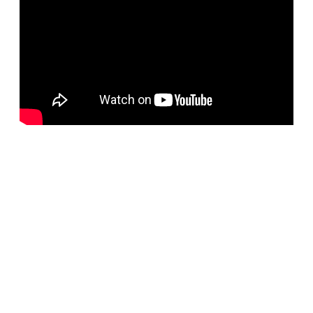
BELORUS DOORS
Наша компания специализируется на импорте
белорусских дверей и собственном дверном
производстве с 2001 года. На сегодняшний день
компания предлагает более 5300 наименований дверей с
акцентом на дизайнерские двери от более чем 35
производителей. Благодаря нашим дизайнерам удалось
собрать оригинальный ассортимент моделей самых
разных стилей для любых интерьеров. При отборе
каждой коллекции учитывались последние