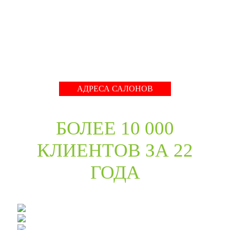
международные тренды в дизайне дверей. Даже
классические коллекции в ассортименте компании
адаптированы с учётом современных требований к
стилю продукции и самому высокому качеству его
исполнения.
Развернуть
АДРЕСА САЛОНОВ
БОЛЕЕ 10 000
КЛИЕНТОВ ЗА 22
ГОДА