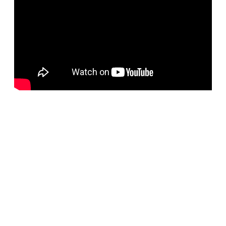
BELORUS DOORS
Наша компания специализируется на импорте
белорусских дверей и собственном дверном
производстве с 2001 года. На сегодняшний день
компания предлагает более 5300 наименований дверей с
акцентом на дизайнерские двери от более чем 35
производителей. Благодаря нашим дизайнерам удалось
собрать оригинальный ассортимент моделей самых
разных стилей для любых интерьеров. При отборе
каждой коллекции учитывались последние