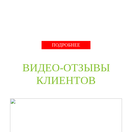
нестандартные двери в любом цветовом решении из
премиальных материалов мы сможем произвести в
среднем за 30 дней и поставить в любую точку России
даже с возможностью выезда монтажной бригады.
Развернуть
ПОДРОБНЕЕ
ВИДЕО-ОТЗЫВЫ
КЛИЕНТОВ