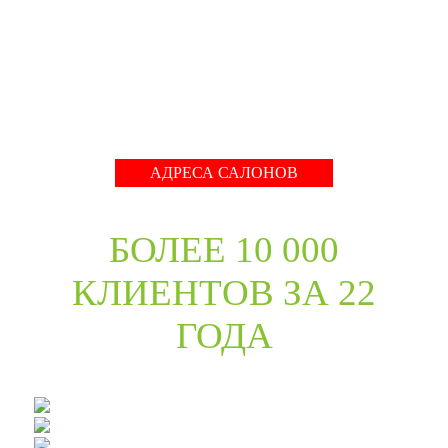
международные тренды в дизайне дверей. Даже
классические коллекции в ассортименте компании
адаптированы с учётом современных требований к
стилю продукции и самому высокому качеству его
исполнения.
Развернуть
АДРЕСА САЛОНОВ
БОЛЕЕ 10 000
КЛИЕНТОВ ЗА 22
ГОДА