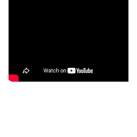
BELORUS DOORS
Специализированное собственное дверное
производство компании работает с 2001 года и за более
чем 20-летний опыт работ мы научились воплощать
любые дизайнерские решения. Любые двери под заказ,